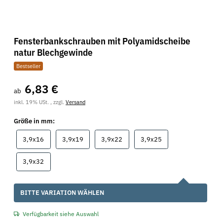
Fensterbankschrauben mit Polyamidscheibe
natur Blechgewinde
Bestseller
6,83 €
ab
inkl. 19% USt. , zzgl.
Versand
Größe in mm:
3,9x16
3,9x19
3,9x22
3,9x25
3,9x16
3,9x19
3,9x22
3,9x25
3,9x32
3,9x32
x
BITTE VARIATION WÄHLEN
Verfügbarkeit siehe Auswahl