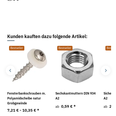
Kunden kauften dazu folgende Artikel:
Bestseller
Bestseller
Bestsel
Fensterbankschrauben m.
Sechskantmuttern DIN 934
Sicheru
Polyamidscheibe natur
A2
A2
Grobgewinde
0,59 €
*
2,2
ab
ab
7,21 € -
10,35 €
*