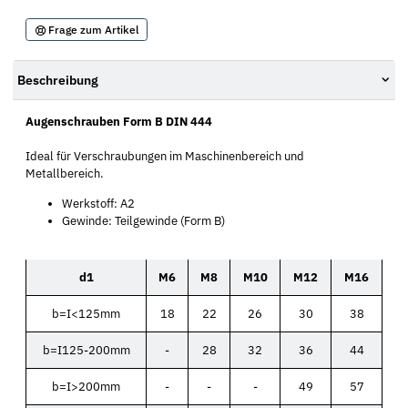
Frage zum Artikel
Beschreibung
Augenschrauben Form B DIN 444
Ideal für Verschraubungen im Maschinenbereich und
Metallbereich.
Werkstoff: A2
Gewinde: Teilgewinde (Form B)
d1
M6
M8
M10
M12
M16
b=I<125mm
18
22
26
30
38
b=I125-200mm
-
28
32
36
44
b=I>200mm
-
-
-
49
57