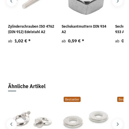
Zylinderschrauben ISO 4762
Sechskantmuttern DIN 934
Sechska
(DIN 912) Edelstahl A2
A2
933 A2
1,02 €
*
0,59 €
*
0,4
ab
ab
ab
Ähnliche Artikel
Bestseller
Bestsel