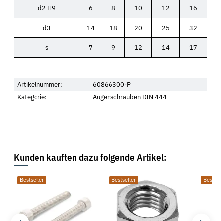
d2 H9
6
8
10
12
16
d3
14
18
20
25
32
s
7
9
12
14
17
Artikelnummer:
60866300-P
Kategorie:
Augenschrauben DIN 444
Kunden kauften dazu folgende Artikel:
Bestseller
Bestseller
Bestsel