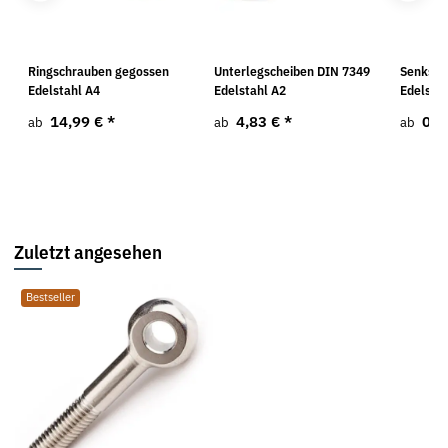
Ringschrauben gegossen
Unterlegscheiben DIN 7349
Senksch
Edelstahl A4
Edelstahl A2
Edelstah
14,99 €
*
4,83 €
*
0,5
ab
ab
ab
Zuletzt angesehen
Bestseller