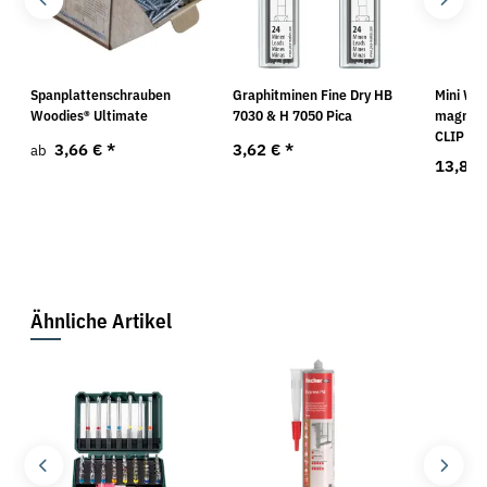
Spanplattenschrauben
Graphitminen Fine Dry HB
Mini Wa
m
Woodies® Ultimate
7030 & H 7050 Pica
magneti
CLIP
3,66 €
*
3,62 €
*
ab
13,86 
Ähnliche Artikel