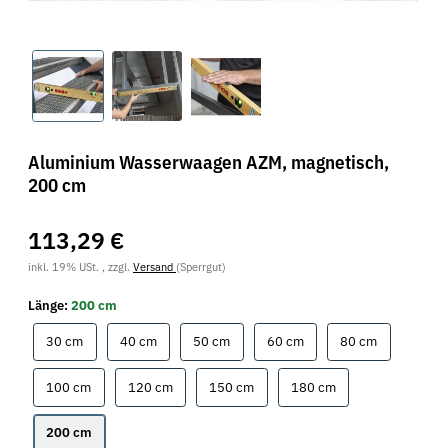
Aluminium Wasserwaagen AZM, magnetisch,
200 cm
113,29 €
inkl. 19% USt. , zzgl.
Versand
(Sperrgut)
Länge:
200 cm
30 cm
40 cm
50 cm
60 cm
80 cm
30 cm
40 cm
50 cm
60 cm
80 cm
100 cm
120 cm
150 cm
180 cm
100 cm
120 cm
150 cm
180 cm
200 cm
200 cm