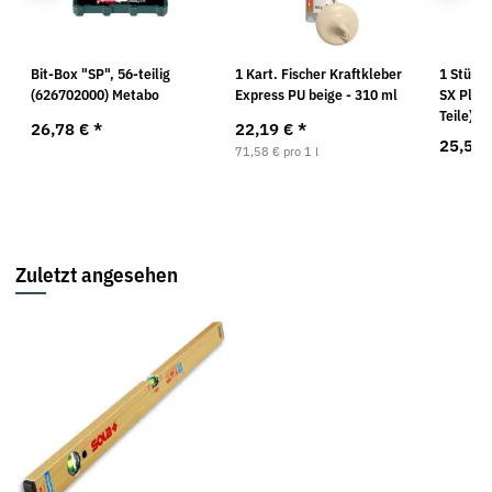
EV
Bit-Box "SP", 56-teilig
1 Kart. Fischer Kraftkleber
1 Stück 
(626702000) Metabo
Express PU beige - 310 ml
SX Plus 
Teile) 5
26,78 €
*
22,19 €
*
25,56
71,58 € pro 1 l
Zuletzt angesehen