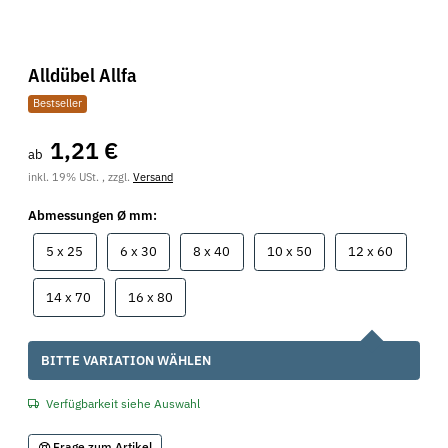
Alldübel Allfa
Bestseller
1,21 €
ab
inkl. 19% USt. , zzgl.
Versand
Abmessungen Ø mm:
5 x 25
6 x 30
8 x 40
10 x 50
12 x 60
5 x 25
6 x 30
8 x 40
10 x 50
12 x 60
14 x 70
16 x 80
14 x 70
16 x 80
x
BITTE VARIATION WÄHLEN
Verfügbarkeit siehe Auswahl
Frage zum Artikel