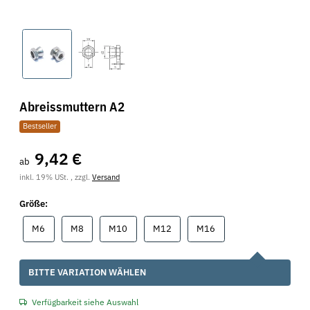
Abreissmuttern A2
Bestseller
9,42 €
ab
inkl. 19% USt. , zzgl.
Versand
Größe:
M6
M8
M10
M12
M16
M6
M8
M10
M12
M16
x
BITTE VARIATION WÄHLEN
Verfügbarkeit siehe Auswahl