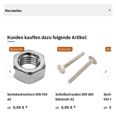
Hersteller
Kunden kauften dazu folgende Artikel:
Bestseller
Bestseller
Bestsel
Sechskantmuttern DIN 934
Schloßschrauben DIN 603
Sechska
A2
Edelstahl A2
933 A2
0,59 €
*
0,95 €
*
0,4
ab
ab
ab