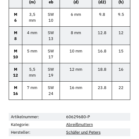
(m)
eb
(d)
(d2)
(h)
M
3,5
SW
6 mm
9.8
9.5
6
mm
10
M
4 mm
SW
8 mm
12.8
12
8
13
M
5 mm
SW
10 mm
16.8
15
10
17
M
5,5
SW
12 mm
18.8
16
12
mm
19
M
7 mm
SW
16 mm
23.8
22
16
24
Artikelnummer:
60629680-P
Kategorie:
Abreißmuttern
Hersteller:
Schäfer und Peters