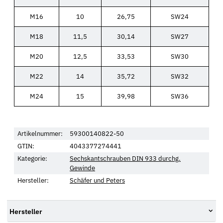
M16
10
26,75
SW24
M18
11,5
30,14
SW27
M20
12,5
33,53
SW30
M22
14
35,72
SW32
M24
15
39,98
SW36
Artikelnummer:
59300140822-50
GTIN:
4043377274441
Kategorie:
Sechskantschrauben DIN 933 durchg.
Gewinde
Hersteller:
Schäfer und Peters
Hersteller