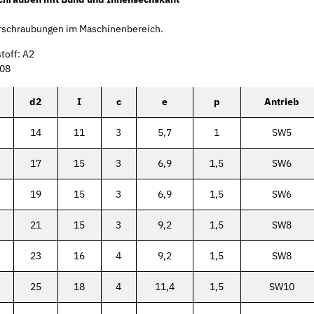
erschraubungen im Maschinenbereich.
toff: A2
08
d2
I
c
e
p
Antrieb
14
11
3
5,7
1
SW5
17
15
3
6,9
1,5
SW6
19
15
3
6,9
1,5
SW6
21
15
3
9,2
1,5
SW8
23
16
4
9,2
1,5
SW8
25
18
4
11,4
1,5
SW10