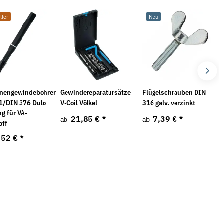
8,54 €
*
ller
Neu
0,04 € pro 1 Stück
1
nengewindebohrer
Gewindereparatursätze
Flügelschrauben DIN
1/DIN 376 Dulo
V-Coil Völkel
316 galv. verzinkt
g für VA-
21,85 €
*
7,39 €
*
ab
ab
off
,52 €
*