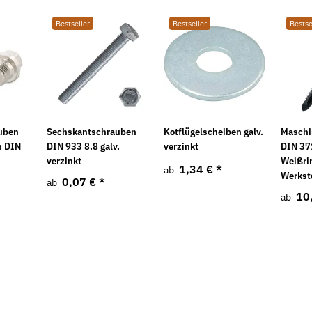
0,03 € pro 1 m
Bestseller
Bestseller
Bestse
uben
Sechskantschrauben
Kotflügelscheiben galv.
Maschi
h DIN
DIN 933 8.8 galv.
verzinkt
DIN 37
verzinkt
Weißrin
1,34 €
*
ab
Werkst
0,07 €
*
ab
10
ab