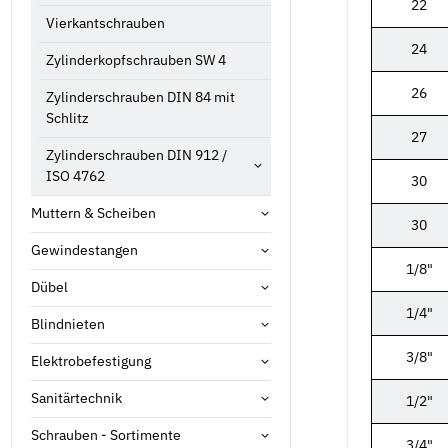
22
Vierkantschrauben
24
Zylinderkopfschrauben SW 4
26
Zylinderschrauben DIN 84 mit
Schlitz
27
Zylinderschrauben DIN 912 /
ISO 4762
30
Muttern & Scheiben
30
Gewindestangen
1/8"
Dübel
1/4"
Blindnieten
3/8"
Elektrobefestigung
Sanitärtechnik
1/2"
Schrauben - Sortimente
3/4"