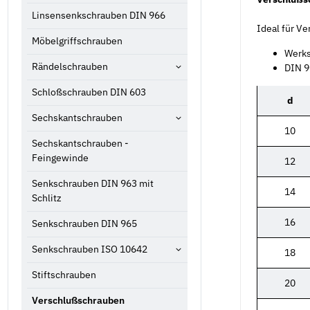
Linsensenkschrauben DIN 966
Ideal für V
Möbelgriffschrauben
Werks
Rändelschrauben
DIN 9
Schloßschrauben DIN 603
d
Sechskantschrauben
10
Sechskantschrauben -
Feingewinde
12
Senkschrauben DIN 963 mit
14
Schlitz
16
Senkschrauben DIN 965
Senkschrauben ISO 10642
18
Stiftschrauben
20
Verschlußschrauben