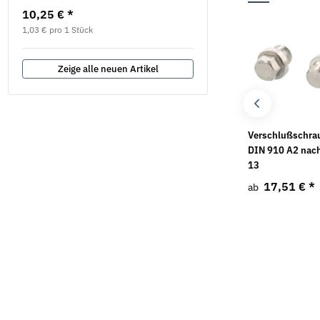
10,25 €
*
577,75 €
*
687,82 €
Bestseller
Bestseller
1,03 € pro 1 Stück
Zeige alle neuen Artikel
Unterlegscheiben DIN
Sicherungsmuttern
Verschlußschra
125 verzinkt Form A /
DIN 985 verzinkt
DIN 910 A2 nac
Form B
13
0,57 €
*
ab
1,07 €
*
17,51 €
*
ab
ab