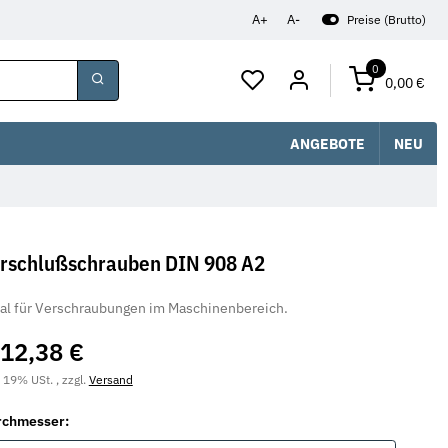
A+
A-
Preise (Brutto)
0
0,00 €
ANGEBOTE
NEU
rschlußschrauben DIN 908 A2
al für Verschraubungen im Maschinenbereich.
12,38 €
. 19% USt. , zzgl.
Versand
rchmesser: