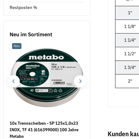
Restposten %
1"
1 1/8"
Neu im Sortiment
1 1/4"
Neu
Sale 16%
1 1/2"
1 3/4"
2"
10x Trennscheiben - SP 125x1,0x23
Mauerschlitzfräse EMF 1
INOX, TF 41 (616399000) 100 Jahre
EIBENSTOCK inkl. 2
Kunden kau
Metabo
Diamanttrennscheiben