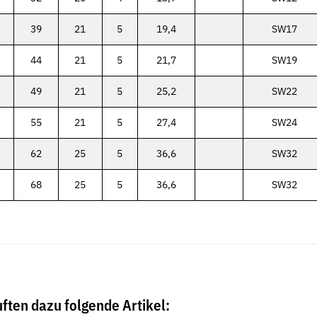
39
21
5
19,4
SW17
44
21
5
21,7
SW19
49
21
5
25,2
SW22
Neu
Neu
55
21
5
27,4
SW24
62
25
5
36,6
SW32
68
25
5
36,6
SW32
50.1
Klebeband - BOPP 50 mm x 66 m, leise
Hochleistung
abrollend
Akawax
ften dazu folgende Artikel:
1,80 €
*
9,25 € -
17