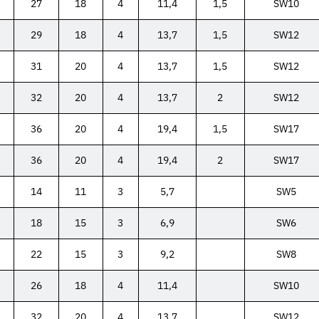
27
18
4
11,4
1,5
SW10
29
18
4
13,7
1,5
SW12
31
20
4
13,7
1,5
SW12
32
20
4
13,7
2
SW12
36
20
4
19,4
1,5
SW17
36
20
4
19,4
2
SW17
14
11
3
5,7
SW5
18
15
3
6,9
SW6
22
15
3
9,2
SW8
26
18
4
11,4
SW10
32
20
4
13,7
SW12