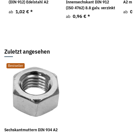
(DIN 912) Edelstahl A2
Innensechskant DIN 912
A2 mit 
(ISO 4762) 8.8 galv. verzinkt
1,02 €
*
0,9
ab
ab
0,96 €
*
ab
Zuletzt angesehen
Bestseller
Sechskantmuttern DIN 934 A2