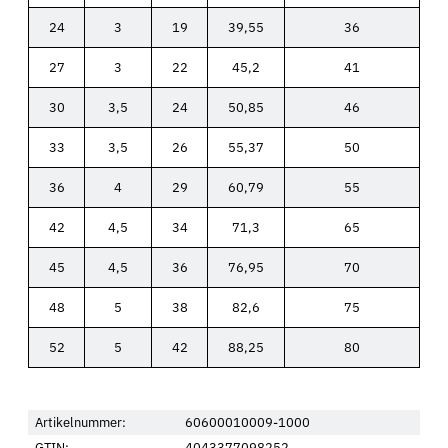
24
3
19
39,55
36
27
3
22
45,2
41
30
3,5
24
50,85
46
33
3,5
26
55,37
50
36
4
29
60,79
55
42
4,5
34
71,3
65
45
4,5
36
76,95
70
48
5
38
82,6
75
52
5
42
88,25
80
Artikelnummer:
60600010009-1000
GTIN:
4043377098252