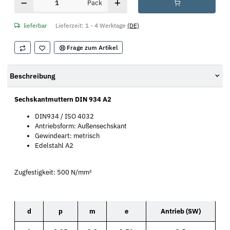
Pack
lieferbar
Lieferzeit:
1 - 4 Werktage
(DE)
Frage zum Artikel
Beschreibung
Sechskantmuttern DIN 934 A2
DIN934 / ISO 4032
Antriebsform: Außensechskant
Gewindeart: metrisch
Edelstahl A2
Zugfestigkeit: 500 N/mm²
d
p
m
e
Antrieb (SW)