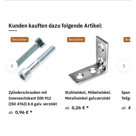
Kunden kauften dazu folgende Artikel:
Bestseller
Bestseller
Bestsel
Zylinderschrauben mit
Stuhlwinkel, Möbelwinkel,
Spanpla
Innensechskant DIN 912
Metallwinkel galv.verzinkt
Teilgewi
(ISO 4762) 8.8 galv. verzinkt
0,26 €
*
4,9
ab
ab
0,96 €
*
ab