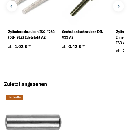
Zylinderschrauben ISO 4762
Sechskantschrauben DIN
Zylinde
(DIN 912) Edelstahl A2
933 A2
Innense
ISO 476
1,02 €
*
0,42 €
*
ab
ab
2,9
ab
Zuletzt angesehen
Bestseller