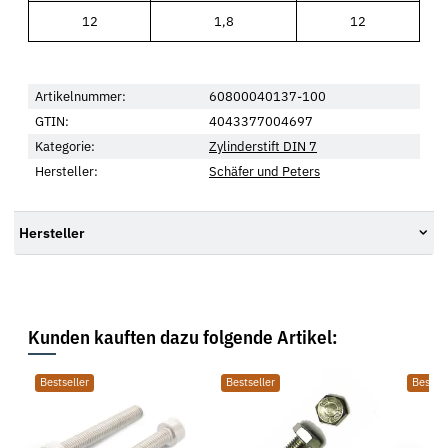
12
1,8
12
Artikelnummer:
60800040137-100
GTIN:
4043377004697
Kategorie:
Zylinderstift DIN 7
Hersteller:
Schäfer und Peters
Hersteller
Kunden kauften dazu folgende Artikel:
Bestseller
Bestseller
Bestsel