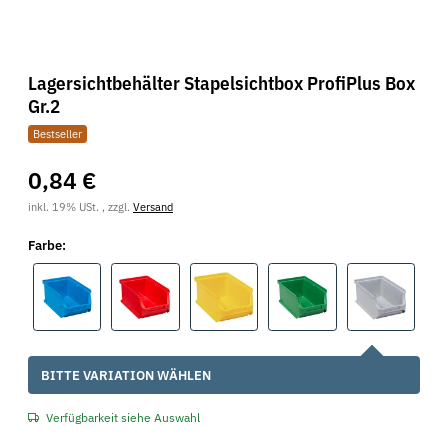
Lagersichtbehälter Stapelsichtbox ProfiPlus Box
Gr.2
Bestseller
0,84 €
inkl. 19% USt. , zzgl.
Versand
Farbe:
blau
rot
gelb
grün
grau
x
BITTE VARIATION WÄHLEN
Verfügbarkeit siehe Auswahl