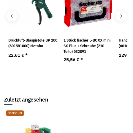
Druckluft-Blaspistole BP 200
1 Stück fischer L-BOXX mini
Handkre
(601581000) Metabo
SX Plus + Schraube (210
(601066
Teile) 532891
22,61 €
*
229,3
25,56 €
*
Zuletzt angesehen
Bestseller