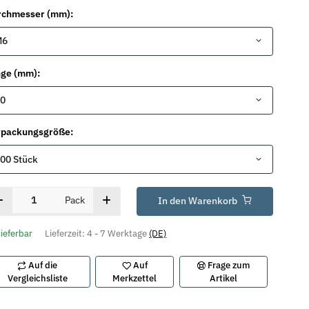
rchmesser (mm):
M6
nge (mm):
0
rpackungsgröße:
00 Stück
Pack
In den Warenkorb
lieferbar
Lieferzeit:
4 - 7 Werktage
(DE)
Auf die
Auf
Frage zum
Vergleichsliste
Merkzettel
Artikel