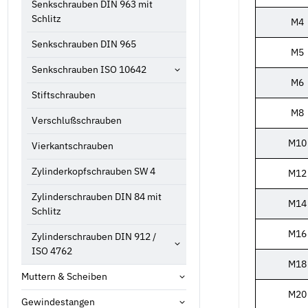
Senkschrauben DIN 963 mit
Schlitz
M4
Senkschrauben DIN 965
M5
Senkschrauben ISO 10642
M6
Stiftschrauben
M8
Verschlußschrauben
M10
Vierkantschrauben
Zylinderkopfschrauben SW 4
M12
Zylinderschrauben DIN 84 mit
M14
Schlitz
M16
Zylinderschrauben DIN 912 /
ISO 4762
M18
Muttern & Scheiben
M20
Gewindestangen