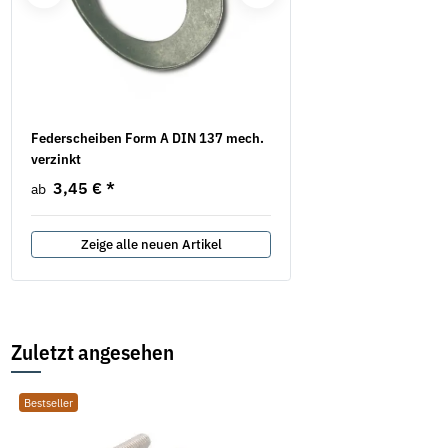
Federscheiben Form A DIN 137 mech.
Spannschlossmutter DIN 
verzinkt
verzinkt
3,45 €
*
2,05 €
*
ab
ab
Zeige alle neuen Artikel
Zuletzt angesehen
Bestseller