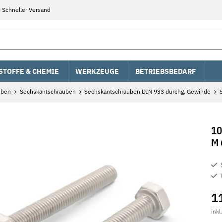
Schneller Versand
STOFFE & CHEMIE
WERKZEUGE
BETRIEBSBEDARF
uben
Sechskantschrauben
Sechskantschrauben DIN 933 durchg. Gewinde
10
M 
1
inkl