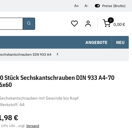
A+
A-
Preise (Brutto)
0
0,00 €
ANGEBOTE
NEU
Sechskantschrauben DIN 933 A4
0 Stück Sechskantschrauben DIN 933 A4-70
6x60
Sechskantschrauben mit Gewinde bis Kopf
Werkstoff: A4
1,98 €
. 19% USt. , zzgl.
Versand