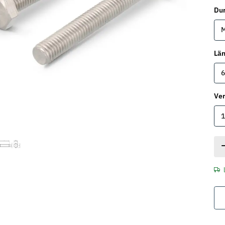
Du
Lä
6
Ve
1