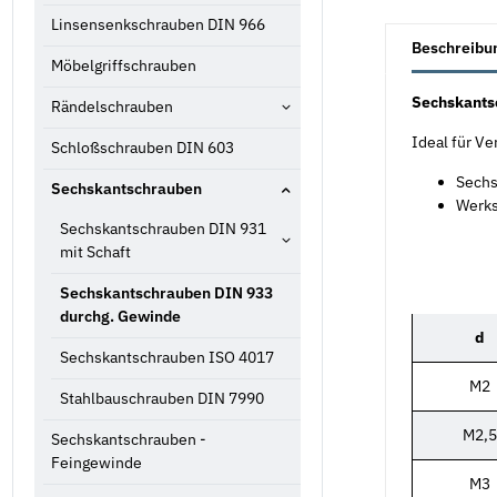
Linsensenkschrauben DIN 966
weitere Registe
Beschreibu
Möbelgriffschrauben
Sechskants
Rändelschrauben
Ideal für V
Schloßschrauben DIN 603
Sechs
Sechskantschrauben
Werks
Sechskantschrauben DIN 931
mit Schaft
Sechskantschrauben DIN 933
durchg. Gewinde
d
Sechskantschrauben ISO 4017
M2
Stahlbauschrauben DIN 7990
M2,5
Sechskantschrauben -
Feingewinde
M3