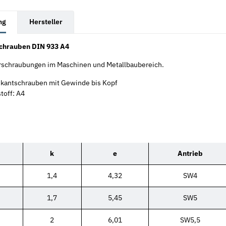
rkarten anzeigen
ng
Hersteller
chrauben DIN 933 A4
erschraubungen im Maschinen und Metallbaubereich.
kantschrauben mit Gewinde bis Kopf
toff: A4
k
e
Antrieb
1,4
4,32
SW4
1,7
5,45
SW5
2
6,01
SW5,5