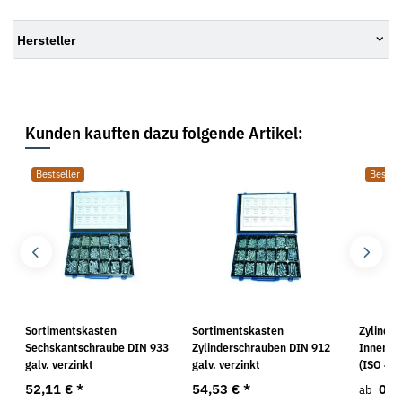
Hersteller
Kunden kauften dazu folgende Artikel:
Bestseller
Bestsel
Sortimentskasten
Sortimentskasten
Zylinde
Sechskantschraube DIN 933
Zylinderschrauben DIN 912
Innense
galv. verzinkt
galv. verzinkt
(ISO 476
52,11 €
*
54,53 €
*
0,9
ab