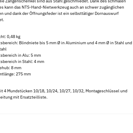
die Zangenschenkel sind aus Stahl geschmiedet. Dank des schmalen
s kann das NTS-Hand-Nietwerkzeug auch an schwer zugänglichen
en und dank der Öffnungsfeder ist ein selbsttätiger Dornauswurf
et.
ht: 0,48 kg
tsbereich: Blindniete bis 5 mm Ø in Aluminium und 4 mm Ø in Stahl und
tahl
tsbereich in Alu: 5 mm
tsbereich in Stahl: 4 mm
ehub: 8 mm
tlänge: 275 mm
Mit 4 Mundstücken 10/18, 10/24, 10/27, 10/32, Montageschlüssel und
itung mit Ersatzteilliste.
Neu
Neu