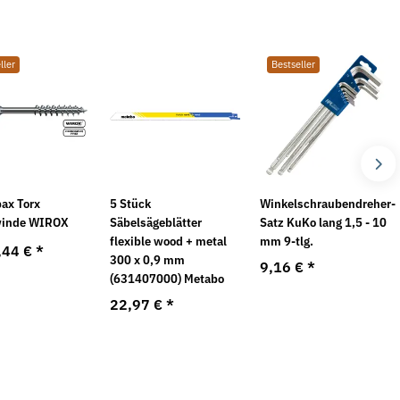
ller
Bestseller
ttern DIN 7967 galv.
Federringe DIN 7980 galv. verzinkt
F
ax Torx
5 Stück
Winkelschraubendreher-
v
4,49 €
*
ab
winde WIROX
Säbelsägeblätter
Satz KuKo lang 1,5 - 10
9,44 €
*
flexible wood + metal
mm 9-tlg.
,44 €
*
300 x 0,9 mm
9,16 €
*
(631407000) Metabo
22,97 €
*