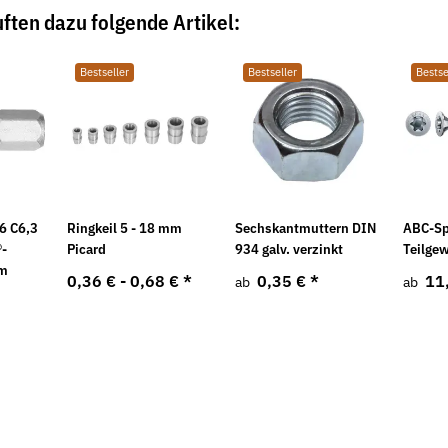
ften dazu folgende Artikel:
Bestseller
Bestseller
Bestse
1480 galv.
Federringe Form A DIN 128 mech.
Sicherungsmu
6 C6,3
Ringkeil 5 - 18 mm
Sechskantmuttern DIN
ABC-Sp
verzinkt
verzinkt
®-
Picard
934 galv. verzinkt
Teilge
6,38 €
*
28,08 € -
5
ab
mm
0,36 € -
0,68 €
*
0,35 €
*
11
ab
ab