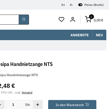
A+
A-
Preise (Brutto)
0
0,00 €
ANGEBOTE
NEU
sipa Handnietzange NTS
ipa Handnietzange NTS
2,48 €
. 19% USt. , zzgl.
Versand
Stk
In den Warenkorb