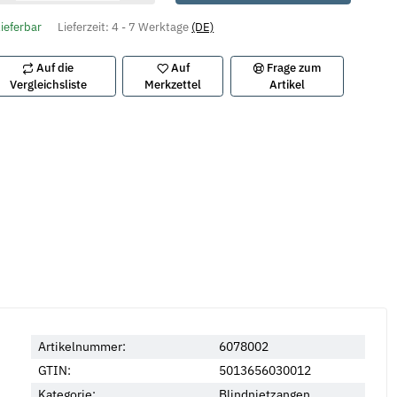
lieferbar
Lieferzeit:
4 - 7 Werktage
(DE)
Auf die
Auf
Frage zum
Vergleichsliste
Merkzettel
Artikel
Artikelnummer:
6078002
GTIN:
5013656030012
Kategorie:
Blindnietzangen