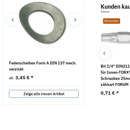
Kunden kau
Bestseller
Bestseller
Bestseller
Federscheiben Form A DIN 137 mech.
Spannschlossmutter DIN 
Sicherungsmuttern
Unterlegscheiben DIN
Bit 1/4" DIN312
verzinkt
verzinkt
DIN 985 verzinkt
125 verzinkt Form A /
für Innen-TORX
3,45 €
*
2,05 €
*
ab
ab
Form B
Schrauben 25
0,57 €
*
ab
zähhart FORUM
1,07 €
*
ab
0,71 €
*
Zeige alle neuen Artikel