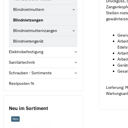
Druckguss, 
Zangenkopfe
Blindnietmuttern
Stellen niet
gewährleist
Blindnietzangen
Blindnietmutternzangen
Gewic
Arbei
Blindnietengerät
Edels
Elektrobefestigung
Arbei
Arbei
Sanitärtechnik
Gerät
Gesam
Schrauben - Sortimente
Restposten %
Lieferung: 
Wartungsanle
Neu im Sortiment
Neu
Neu