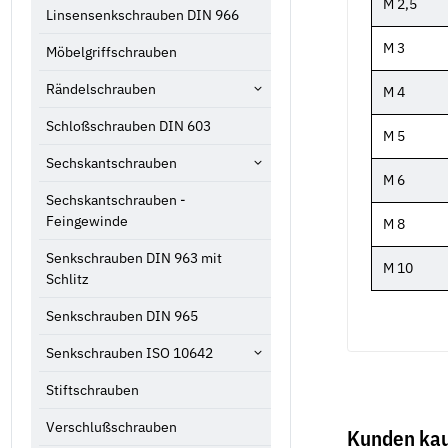
M 2,5
Linsensenkschrauben DIN 966
M 3
Möbelgriffschrauben
Rändelschrauben
M 4
Schloßschrauben DIN 603
M 5
Sechskantschrauben
M 6
Sechskantschrauben -
Feingewinde
M 8
Senkschrauben DIN 963 mit
M 10
Schlitz
Senkschrauben DIN 965
Senkschrauben ISO 10642
Stiftschrauben
Verschlußschrauben
Kunden kau