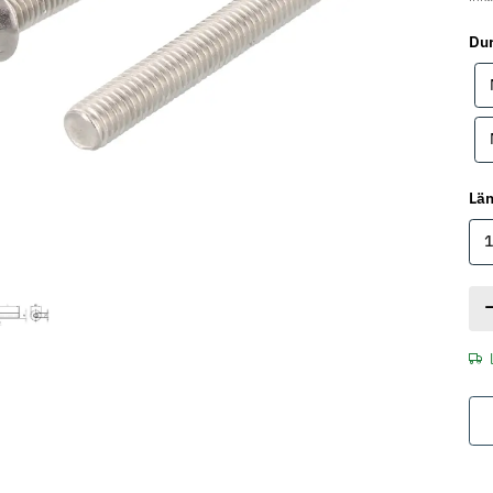
Du
Lä