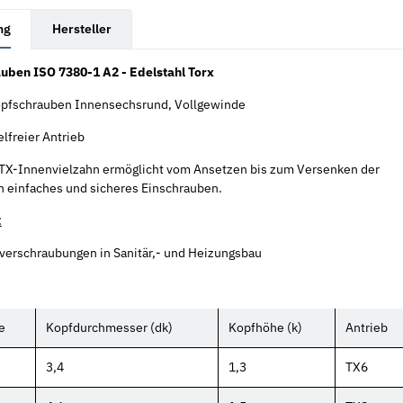
rkarten anzeigen
ng
Hersteller
uben ISO 7380-1 A2 - Edelstahl Torx
pfschrauben Innensechsrund, Vollgewinde
lfreier Antrieb
 TX-Innenvielzahn ermöglicht vom Ansetzen bis zum Versenken der
n einfaches und sicheres Einschrauben.
:
verschraubungen in Sanitär,- und Heizungsbau
e
Kopfdurchmesser (dk)
Kopfhöhe (k)
Antrieb
3,4
1,3
TX6