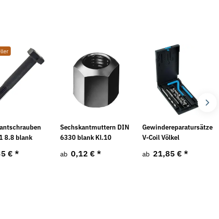
ller
Neu
antschrauben
Sechskantmuttern DIN
Gewindereparatursätze
1 8.8 blank
6330 blank Kl.10
V-Coil Völkel
35 €
*
0,12 €
*
21,85 €
*
ab
ab
orm A DIN 128 mech.
Sicherungsmuttern DIN 7967 galv.
M
verzinkt
E
D
*
28,08 € -
59,44 €
*