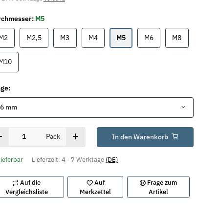
rchmesser:
M5
M2
M2,5
M3
M4
M5
M6
M8
M2
M2,5
M3
M4
M5
M6
M8
M10
M10
nge:
16 mm
Pack
In den Warenkorb
lieferbar
Lieferzeit:
4 - 7 Werktage
(DE)
Auf die
Auf
Frage zum
Vergleichsliste
Merkzettel
Artikel