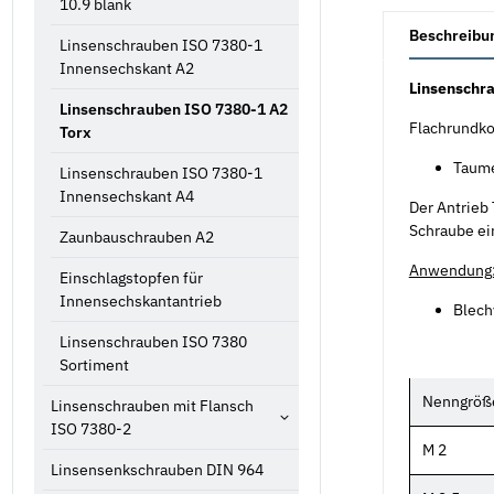
10.9 blank
weitere Registe
Beschreibu
Linsenschrauben ISO 7380-1
Innensechskant A2
Linsenschra
Linsenschrauben ISO 7380-1 A2
Flachrundko
Torx
Taume
Linsenschrauben ISO 7380-1
Innensechskant A4
Der Antrieb
Schraube ei
Zaunbauschrauben A2
Anwendung
Einschlagstopfen für
Innensechskantantrieb
Blech
Linsenschrauben ISO 7380
Sortiment
Nenngröß
Linsenschrauben mit Flansch
ISO 7380-2
M 2
Linsensenkschrauben DIN 964