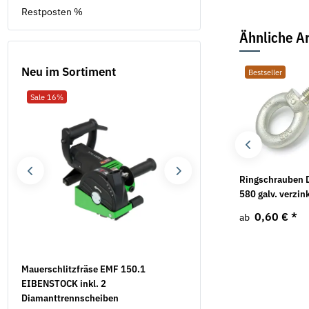
Restposten %
Ähnliche Ar
Neu im Sortiment
Bestseller
Bestseller
Sale 16%
Neu
Sicherungsscheiben
Sechskantschrauben
Ringschrauben 
Form VS mech. verzinkt
DIN 931 8.8 galv.
580 galv. verzin
verzinkt
21,91 €
*
0,60 €
*
ab
ab
1,07 €
*
ab
Mauerschlitzfräse EMF 150.1
Flügelmuttern Stahl verzi
EIBENSTOCK inkl. 2
Ausführung
Diamanttrennscheiben
5,22 €
*
ab