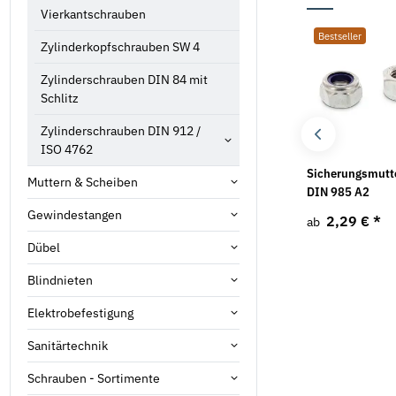
Vierkantschrauben
Bestseller
Bestseller
Bestseller
Zylinderkopfschrauben SW 4
Zylinderschrauben DIN 84 mit
Schlitz
Zylinderschrauben DIN 912 /
ISO 4762
Unterlegscheiben DIN
Senkschrauben ISO
Sicherungsmutt
Muttern & Scheiben
9021 Edelstahl A2
10642 Edelstahl A2
DIN 985 A2
Gewindestangen
1,35 €
*
0,58 €
*
2,29 €
*
ab
ab
ab
Dübel
Blindnieten
Elektrobefestigung
Sanitärtechnik
Schrauben - Sortimente