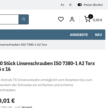
A+
A-
Preise (Brutto)
0
0,00 €
ANGEBOTE
NEU
insenschrauben ISO 7380-1 A2 Torx
0 Stück Linsenschrauben ISO 7380-1 A2 Torx
 x 16
 Antrieb TX-Innenvielzahn ermöglicht vom Ansetzen bis zum
senken der Schraube ein einfaches und sicheres
schrauben.
0,01 €
. 19% USt. , zzgl.
Versand