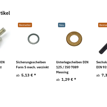
tikel
Bestseller
Neu
Bestse
Neu
Neu
DIN
Sicherungsscheiben
Unterlegscheiben DIN
Sechsk
kt
Form S mech. verzinkt
125 / ISO 7089
DIN 93
Messing
5,13 €
*
7,
ab
ab
1,29 €
*
ab
nkt leichte
Federscheiben Form B DIN 137 mech.
Federringe F
verzinkt
verzinkt
5,69 €
*
6,38 €
ab
ab