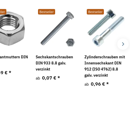
ller
Bestseller
Bestseller
antmuttern DIN
Sechskantschrauben
Zylinderschrauben mit
DIN 933 8.8 galv.
Innensechskant DIN
verzinkt
912 (ISO 4762) 8.8
59 €
*
galv. verzinkt
0,07 €
*
ab
0,96 €
*
ab