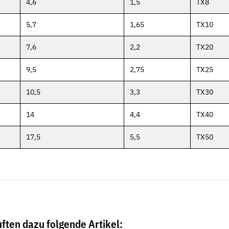
4,6
1,5
TX8
5,7
1,65
TX10
7,6
2,2
TX20
9,5
2,75
TX25
10,5
3,3
TX30
14
4,4
TX40
17,5
5,5
TX50
ften dazu folgende Artikel: