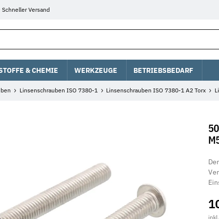
Schneller Versand
STOFFE & CHEMIE
WERKZEUGE
BETRIEBSBEDARF
uben
Linsenschrauben ISO 7380-1
Linsenschrauben ISO 7380-1 A2 Torx
L
50
M5
Der
Ver
Ein
1
inkl