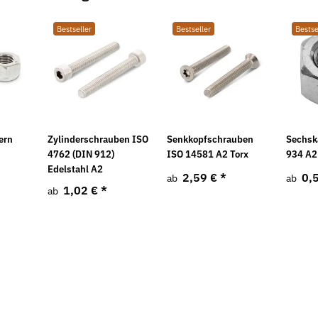
Bestseller
Bestseller
Bestse
ern
Zylinderschrauben ISO
Senkkopfschrauben
Sechsk
4762 (DIN 912)
ISO 14581 A2 Torx
934 A2
Edelstahl A2
2,59 €
*
0,
ab
ab
1,02 €
*
ab