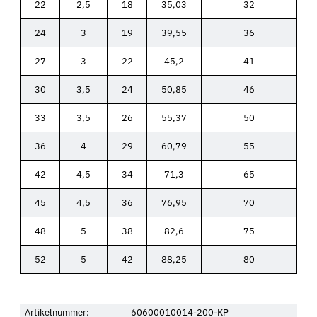
22
2,5
18
35,03
32
24
3
19
39,55
36
27
3
22
45,2
41
30
3,5
24
50,85
46
33
3,5
26
55,37
50
36
4
29
60,79
55
42
4,5
34
71,3
65
45
4,5
36
76,95
70
48
5
38
82,6
75
52
5
42
88,25
80
Artikelnummer:
60600010014-200-KP