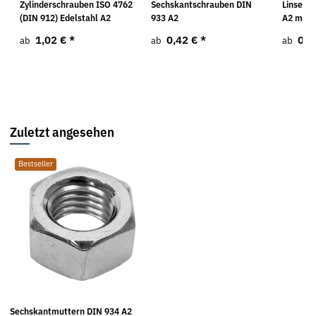
Zylinderschrauben ISO 4762
Sechskantschrauben DIN
Linsens
(DIN 912) Edelstahl A2
933 A2
A2 mit 
1,02 €
*
0,42 €
*
0,9
ab
ab
ab
Zuletzt angesehen
Bestseller
Sechskantmuttern DIN 934 A2