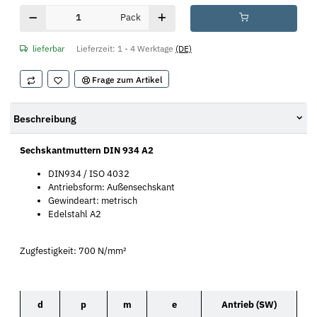
Pack
lieferbar
Lieferzeit:
1 - 4 Werktage
(DE)
Frage zum Artikel
Beschreibung
Sechskantmuttern DIN 934 A2
DIN934 / ISO 4032
Antriebsform: Außensechskant
Gewindeart: metrisch
Edelstahl A2
Zugfestigkeit: 700 N/mm²
d
p
m
e
Antrieb (SW)