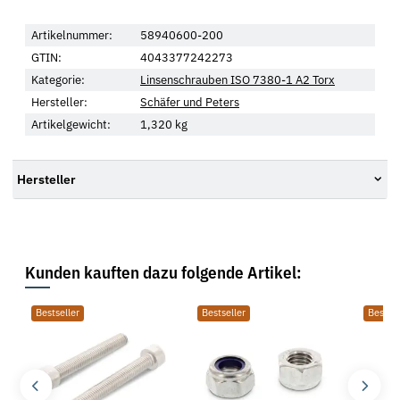
Artikelnummer:
58940600-200
GTIN:
4043377242273
Kategorie:
Linsenschrauben ISO 7380-1 A2 Torx
Hersteller:
Schäfer und Peters
Artikelgewicht:
1,320
kg
Hersteller
Kunden kauften dazu folgende Artikel:
Bestseller
Bestseller
Bestsel