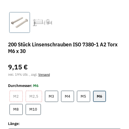
200 Stück Linsenschrauben ISO 7380-1 A2 Torx
M6 x 30
9,15 €
inkl. 19% USt. , zzgl.
Versand
Durchmesser:
M6
M2
M2,5
M3
M4
M5
M6
M2
M2,5
M3
M4
M5
M6
M8
M10
M8
M10
Länge: