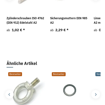
Zylinderschrauben ISO 4762
Sicherungsmuttern DIN 985
Linsens
(DIN 912) Edelstahl A2
A2
A2 mit 
1,02 €
*
2,29 €
*
0,9
ab
ab
ab
Ähnliche Artikel
Bestseller
Bestseller
Neu