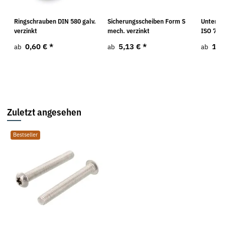
Ringschrauben DIN 580 galv.
Sicherungsscheiben Form S
Unterle
verzinkt
mech. verzinkt
ISO 708
0,60 €
*
5,13 €
*
1,2
ab
ab
ab
Zuletzt angesehen
Bestseller