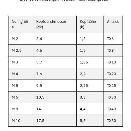
Nenngröß
Kopfdurchmesser
Kopfhöhe
Antrieb
e
(dk)
(k)
M 2
3,4
1,3
TX6
M 2,5
4,6
1,5
TX8
M 3
5,7
1,65
TX10
M 4
7,6
2,2
TX20
M 5
9,5
2,75
TX25
M 6
10,5
3,3
TX30
M 8
14
4,4
TX40
M 10
17,5
5,5
TX50