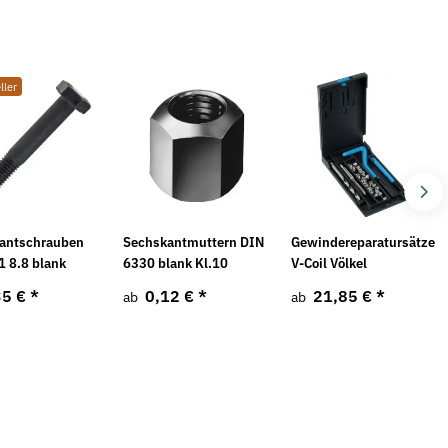
ller
Neu
antschrauben
Sechskantmuttern DIN
Gewindereparatursätze
1 8.8 blank
6330 blank Kl.10
V-Coil Völkel
35 €
*
0,12 €
*
21,85 €
*
ab
ab
s-Schneidfett opta®
Unterlegscheiben DIN 125 / ISO 7089
1
Messing
I
M
,74 €
*
1,29 €
*
ab