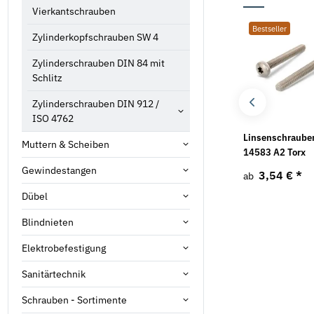
Vierkantschrauben
Bestseller
Bestseller
Bestseller
Zylinderkopfschrauben SW 4
Zylinderschrauben DIN 84 mit
Schlitz
Zylinderschrauben DIN 912 /
ISO 4762
Gewindestifte mit
Blechschrauben DIN
Linsenschraube
Muttern & Scheiben
Innensechskant und
7981 A2 mit
14583 A2 Torx
Spitze ISO 4027 A2
Kreuzschlitz
Gewindestangen
3,54 €
*
ab
2,17 €
*
5,18 €
*
ab
ab
Dübel
Blindnieten
Elektrobefestigung
Sanitärtechnik
Schrauben - Sortimente