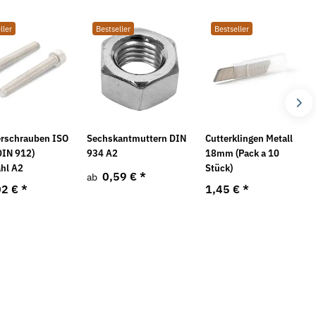
ller
Bestseller
Bestseller
erschrauben ISO
Sechskantmuttern DIN
Cutterklingen Metall
DIN 912)
934 A2
18mm (Pack a 10
ahl A2
Stück)
0,59 €
*
ab
02 €
*
1,45 €
*