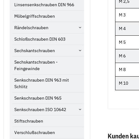
M 2,5
Linsensenkschrauben DIN 966
M 3
Möbelgriffschrauben
Rändelschrauben
M 4
Schloßschrauben DIN 603
M 5
Sechskantschrauben
M 6
Sechskantschrauben -
Feingewinde
M 8
Senkschrauben DIN 963 mit
M 10
Schlitz
Senkschrauben DIN 965
Senkschrauben ISO 10642
Stiftschrauben
Verschlußschrauben
Kunden kau