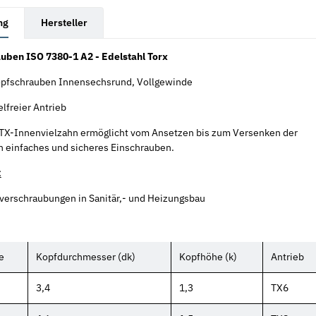
rkarten anzeigen
ng
Hersteller
uben ISO 7380-1 A2 - Edelstahl Torx
pfschrauben Innensechsrund, Vollgewinde
lfreier Antrieb
 TX-Innenvielzahn ermöglicht vom Ansetzen bis zum Versenken der
n einfaches und sicheres Einschrauben.
:
verschraubungen in Sanitär,- und Heizungsbau
e
Kopfdurchmesser (dk)
Kopfhöhe (k)
Antrieb
3,4
1,3
TX6