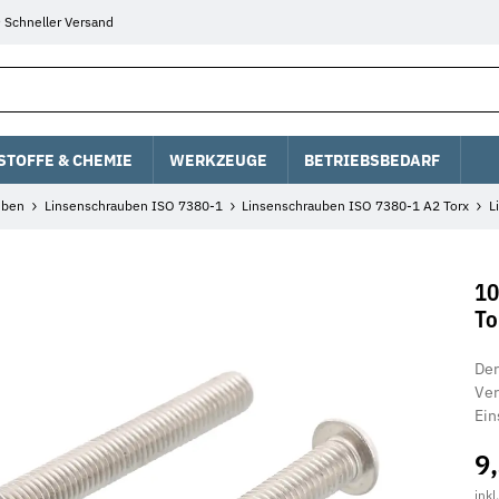
Schneller Versand
STOFFE & CHEMIE
WERKZEUGE
BETRIEBSBEDARF
uben
Linsenschrauben ISO 7380-1
Linsenschrauben ISO 7380-1 A2 Torx
L
10
To
Der
Ver
Ein
9
inkl