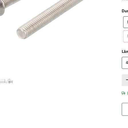
Du
Lä