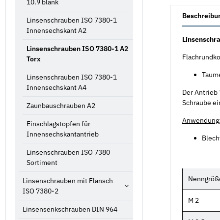
10.9 blank
weitere Registe
Beschreibu
Linsenschrauben ISO 7380-1
Innensechskant A2
Linsenschra
Linsenschrauben ISO 7380-1 A2
Flachrundko
Torx
Taume
Linsenschrauben ISO 7380-1
Innensechskant A4
Der Antrieb
Schraube ei
Zaunbauschrauben A2
Anwendung
Einschlagstopfen für
Innensechskantantrieb
Blech
Linsenschrauben ISO 7380
Sortiment
Nenngröß
Linsenschrauben mit Flansch
ISO 7380-2
M 2
Linsensenkschrauben DIN 964