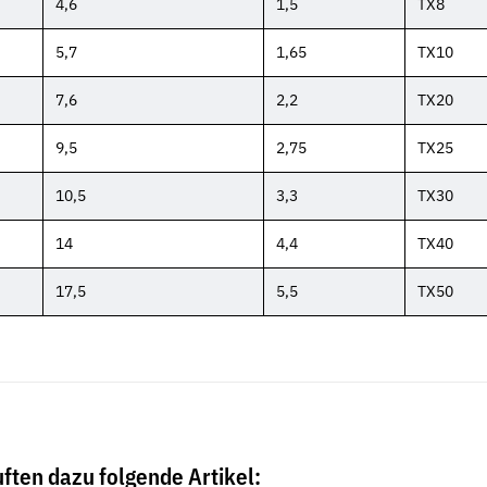
4,6
1,5
TX8
5,7
1,65
TX10
7,6
2,2
TX20
9,5
2,75
TX25
10,5
3,3
TX30
14
4,4
TX40
17,5
5,5
TX50
ften dazu folgende Artikel: