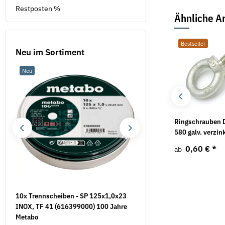
Restposten %
Ähnliche Ar
Bestseller
Bestseller
Neu im Sortiment
Neu
Sale 16%
Sicherungsscheiben
Sechskantschrauben
Ringschrauben 
Form VS mech. verzinkt
DIN 931 8.8 galv.
580 galv. verzin
verzinkt
21,91 €
*
0,60 €
*
ab
ab
1,07 €
*
ab
9
10x Trennscheiben - SP 125x1,0x23
Mauerschlitzfräse EMF 1
INOX, TF 41 (616399000) 100 Jahre
EIBENSTOCK inkl. 2
Metabo
Diamanttrennscheiben