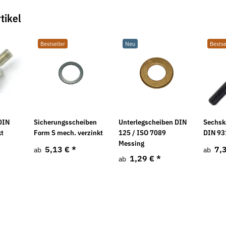
tikel
Bestseller
Neu
Bestse
Neu
Neu
DIN
Sicherungsscheiben
Unterlegscheiben DIN
Sechsk
kt
Form S mech. verzinkt
125 / ISO 7089
DIN 93
Messing
5,13 €
*
7,
ab
ab
1,29 €
*
ab
50.1
Rosetten offene Form Messing blank
Hochleistung
Akawax
9,71 € -
16,48 €
*
9,25 € -
17