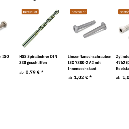
Bestseller
Bestseller
Bestse
n ISO
HSS Spiralbohrer DIN
Linsenflanschschrauben
Zylind
338 geschliffen
ISO 7380-2 A2 mit
4762 (
Innensechskant
Edelst
0,79 €
*
ab
1,02 €
*
1,
ab
ab