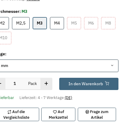
rchmesser:
M3
M2
M2,5
M3
M4
M5
M6
M8
M2
M2,5
M3
M4
M5
M6
M8
M10
M10
nge:
4 mm
Pack
In den Warenkorb
lieferbar
Lieferzeit:
4 - 7 Werktage
(DE)
Auf die
Auf
Frage zum
Vergleichsliste
Merkzettel
Artikel