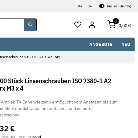
A+
A-
Preise (Brutto)
0
0,00 €
ANGEBOTE
NEU
insenschrauben ISO 7380-1 A2 Torx
00 Stück Linsenschrauben ISO 7380-1 A2
rx M3 x 4
 Antrieb TX-Innenvielzahn ermöglicht vom Ansetzen bis zum
senken der Schraube ein einfaches und sicheres
schrauben.
,32 €
. 19% USt. , zzgl.
Versand