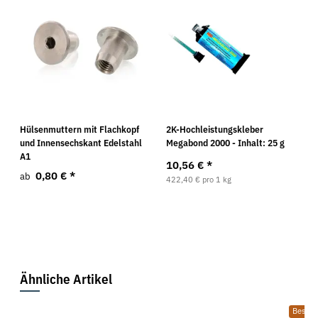
Hülsenmuttern mit Flachkopf
2K-Hochleistungskleber
und Innensechskant Edelstahl
Megabond 2000 - Inhalt: 25 g
A1
10,56 €
*
0,80 €
*
ab
422,40 € pro 1 kg
Ähnliche Artikel
Bestsel