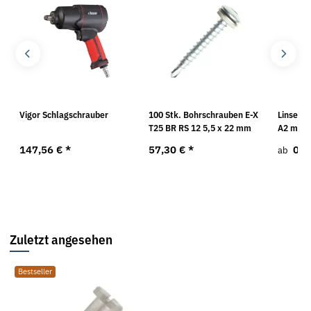
r
Vigor Schlagschrauber
100 Stk. Bohrschrauben E-X
Linsens
T25 BR RS 12 5,5 x 22 mm
A2 mit 
147,56 €
*
57,30 €
*
0,9
ab
Zuletzt angesehen
Bestseller