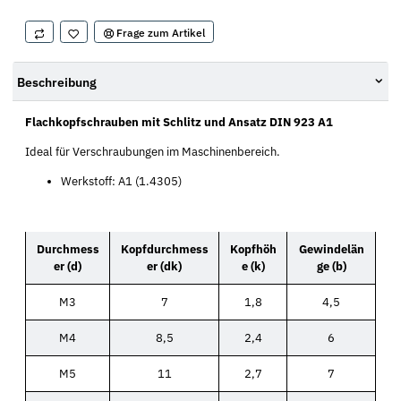
Frage zum Artikel
Beschreibung
Flachkopfschrauben mit Schlitz und Ansatz DIN 923 A1
Ideal für Verschraubungen im Maschinenbereich.
Werkstoff: A1 (1.4305)
Durchmess
Kopfdurchmess
Kopfhöh
Gewindelän
er (d)
er (dk)
e (k)
ge (b)
M3
7
1,8
4,5
M4
8,5
2,4
6
M5
11
2,7
7