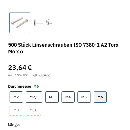
500 Stück Linsenschrauben ISO 7380-1 A2 Torx
M6 x 6
23,64 €
inkl. 19% USt. , zzgl.
Versand
Durchmesser:
M6
M2
M2,5
M3
M4
M5
M6
M2
M2,5
M3
M4
M5
M6
M8
M10
M8
M10
Länge: