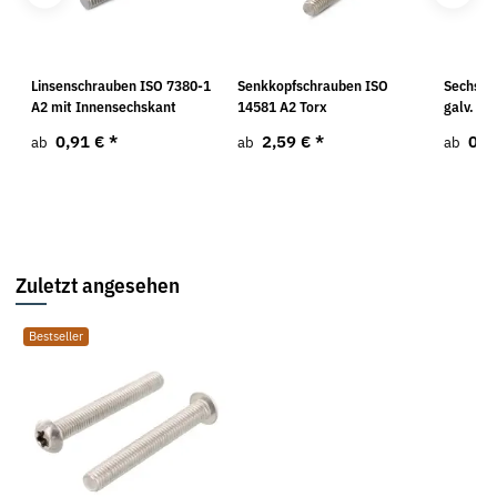
Linsenschrauben ISO 7380-1
Senkkopfschrauben ISO
Sechska
0
A2 mit Innensechskant
14581 A2 Torx
galv. ve
0,91 €
*
2,59 €
*
0,3
ab
ab
ab
Zuletzt angesehen
Bestseller