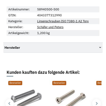
Artikelnummer:
58940500-500
GTIN:
4043377312990
Kategorie:
Linsenschrauben ISO 7380-1 A2 Torx
Hersteller:
Schäfer und Peters
Artikelgewicht:
1,200
kg
Hersteller
Kunden kauften dazu folgende Artikel:
Bestseller
Bestseller
Bestsel