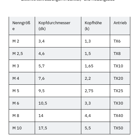
Nenngröß
Kopfdurchmesser
Kopfhöhe
Antrieb
e
(dk)
(k)
M 2
3,4
1,3
TX6
M 2,5
4,6
1,5
TX8
M 3
5,7
1,65
TX10
M 4
7,6
2,2
TX20
M 5
9,5
2,75
TX25
M 6
10,5
3,3
TX30
M 8
14
4,4
TX40
M 10
17,5
5,5
TX50