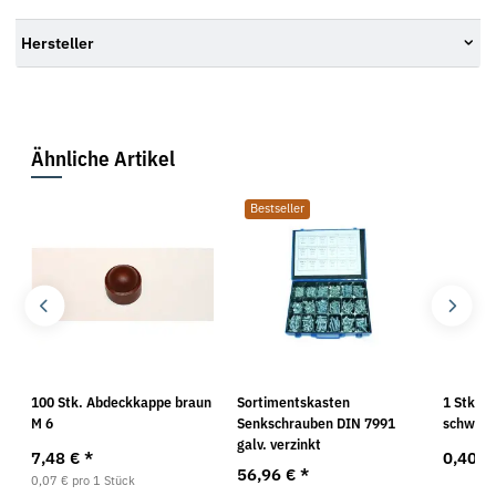
Hersteller
Ähnliche Artikel
Bestseller
100 Stk. Abdeckkappe braun
Sortimentskasten
1 Stk. 
M 6
Senkschrauben DIN 7991
schwarz
galv. verzinkt
7,48 €
*
0,40 €
56,96 €
*
0,07 € pro 1 Stück