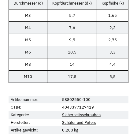
Durchmesser (d)
Kopfdurchmesser (dk)
Kopfhöhe (k)
M3
5,7
1,65
M4
7,6
2,2
M5
9,5
2,75
M6
10,5
3,3
M8
14
4,4
M10
17,5
5,5
Artikelnummer:
58802550-100
GTIN:
4043377127419
Kategorie:
Sicherheitsschrauben
Hersteller:
Schäfer und Peters
Artikelgewicht:
0,200
kg