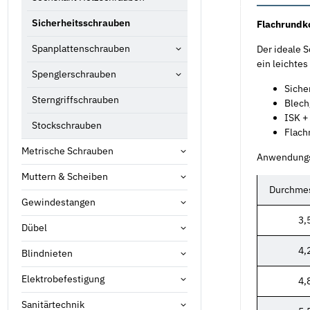
Sicherheitsschrauben
Flachrundko
Spanplattenschrauben
Der ideale 
ein leichtes
Spenglerschrauben
Siche
Sterngriffschrauben
Blec
ISK +
Stockschrauben
Flach
Metrische Schrauben
Anwendungsg
Muttern & Scheiben
Durchmes
Gewindestangen
3,
Dübel
4,
Blindnieten
Elektrobefestigung
4,
Sanitärtechnik