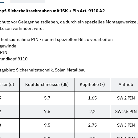
pf-Sicherheitsschrauben mit ISK + Pin Art. 9110 A2
Schutz vor Gelegenheitsdieben, da durch ein spezielles Montagewerkze
 Lösen verhindert wird.
rheitsaufnahme PIN - nur mit speziellen Bit zu verarbeiten
hgewinde
 PIN
rundkopf 9110
ebiet: Sicherheitstechnik, Solar, Metallbau
ser (d)
Kopfdurchmesser (dk)
Kopfhöhe (k)
Antrieb
5
5,7
1,65
SW 2 PIN
2
7,6
2,2
SW 2,5 PIN
8
9,5
2,75
SW 3 PIN