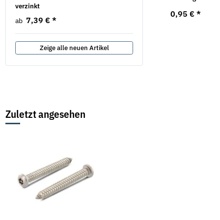
verzinkt
verzinkt
0,95 €
*
7,39 €
*
28,08 € -
59,44 €
*
ab
Zeige alle neuen Artikel
Zuletzt angesehen