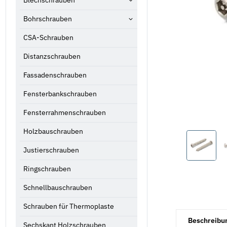
Blechschrauben
Bohrschrauben
CSA-Schrauben
Distanzschrauben
Fassadenschrauben
Fensterbankschrauben
Fensterrahmenschrauben
Holzbauschrauben
Justierschrauben
Ringschrauben
Schnellbauschrauben
Schrauben für Thermoplaste
weitere Registe
Beschreibu
Sechskant Holzschrauben