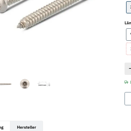
Lä
rkarten anzeigen
ng
Hersteller