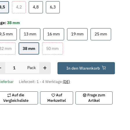
3,5
4,2
4,8
6,3
3,5
4,2
4,8
6,3
nge:
38 mm
9,5 mm
13 mm
16 mm
19 mm
25 mm
9,5 mm
13 mm
16 mm
19 mm
25 mm
32 mm
38 mm
50 mm
32 mm
38 mm
50 mm
Pack
In den Warenkorb
lieferbar
Lieferzeit:
1 - 4 Werktage
(DE)
Auf die
Auf
Frage zum
Vergleichsliste
Merkzettel
Artikel