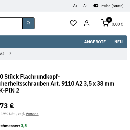
A+
A-
Preise (Brutto)
0
0,00 €
ANGEBOTE
NEU
 A2
0 Stück Flachrundkopf-
cherheitsschrauben Art. 9110 A2 3,5 x 38 mm
K-PIN 2
,73 €
. 19% USt. , zzgl.
Versand
rchmesser:
3,5