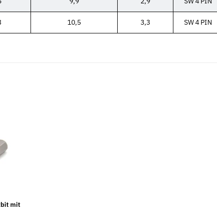
5
9,9
2,9
SW 4 PIN
3
10,5
3,3
SW 4 PIN
Neu
Neu
bit mit
967 galv.
Unterlegscheiben DIN 433 galv.
Spannschloss