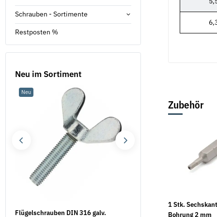
5,
Schrauben - Sortimente
6,
Restposten %
Neu im Sortiment
Neu
Neu
Zubehör
1 Stk. Sechskant
.
Flügelschrauben DIN 316 galv.
Sicherungsmuttern DIN 7
Bohrung 2 mm