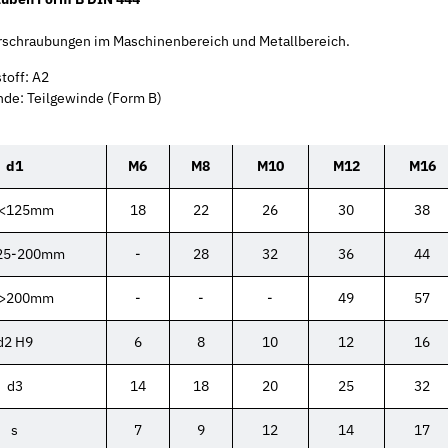
erschraubungen im Maschinenbereich und Metallbereich.
toff: A2
de: Teilgewinde (Form B)
d1
M6
M8
M10
M12
M16
I<125mm
18
22
26
30
38
25-200mm
-
28
32
36
44
I>200mm
-
-
-
49
57
d2 H9
6
8
10
12
16
d3
14
18
20
25
32
s
7
9
12
14
17