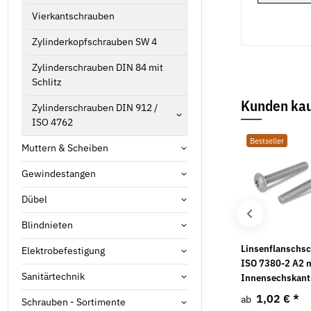
Vierkantschrauben
Zylinderkopfschrauben SW 4
Zylinderschrauben DIN 84 mit
Schlitz
Kunden kau
Zylinderschrauben DIN 912 /
ISO 4762
Bestseller
Bestseller
Bestseller
Muttern & Scheiben
Gewindestangen
Dübel
Blindnieten
Unterlegscheiben DIN
Unterlegscheiben DIN
Linsenflanschs
Elektrobefestigung
1052 Edelstahl A2
9021 galv. verzinkt
ISO 7380-2 A2 
Sanitärtechnik
Innensechskant
0,75 €
*
1,02 €
*
ab
ab
1,02 €
*
ab
Schrauben - Sortimente