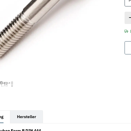
rkarten anzeigen
ng
Hersteller
uben Form B DIN 444