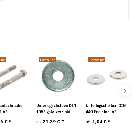
ller
Bestseller
Bestseller
antschraube
Unterlegscheiben DIN
Unterlegscheiben DIN
1 A2
1052 galv. verzinkt
440 Edelstahl A2
26 €
*
21,39 €
*
1,04 €
*
ab
ab