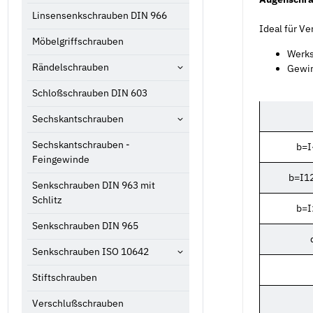
Linsensenkschrauben DIN 966
Ideal für V
Möbelgriffschrauben
Werks
Rändelschrauben
Gewin
Schloßschrauben DIN 603
Sechskantschrauben
Sechskantschrauben -
b=
Feingewinde
b=I1
Senkschrauben DIN 963 mit
Schlitz
b=
Senkschrauben DIN 965
Senkschrauben ISO 10642
Stiftschrauben
Verschlußschrauben