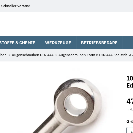
Schneller Versand
STOFFE & CHEMIE
WERKZEUGE
BETRIEBSBEDARF
uben
Augenschrauben DIN 444
Augenschrauben Form B DIN 444 Edelstahl A
10
Ed
4
inkl
Gr