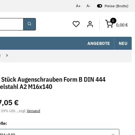
A+
A-
Preise (Brutto)
0
0,00 €
ANGEBOTE
NEU
2
 Stück Augenschrauben Form B DIN 444
elstahl A2 M16x140
7,05 €
. 19% USt. , zzgl.
Versand
öße: