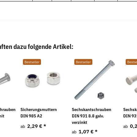
ften dazu folgende Artikel:
Bestseller
Bestseller
Bestse
chrauben
Sicherungsmuttern
Sechskantschrauben
Sechsk
mit
DIN 985 A2
DIN 931 8.8 galv.
DIN 93
verzinkt
2,29 €
*
0,
ab
ab
1,07 €
*
ab