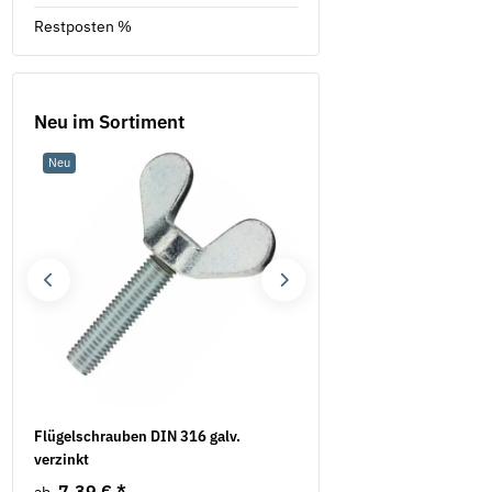
Restposten %
Neu im Sortiment
Neu
Sale 16%
.
Flügelschrauben DIN 316 galv.
Mauerschlitzfräse EMF 1
verzinkt
EIBENSTOCK inkl. 2
Diamanttrennscheiben
7,39 €
*