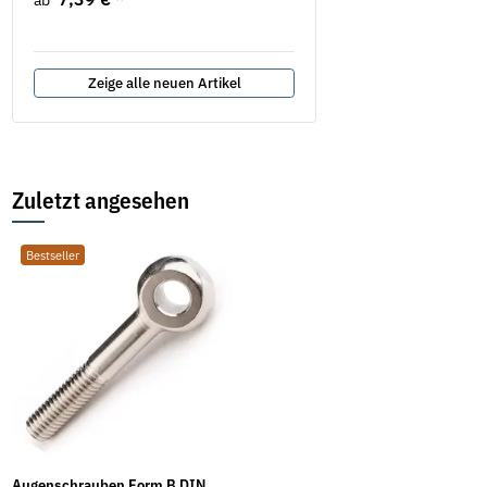
ab
577,75 €
*
687,82 €
Zeige alle neuen Artikel
Zuletzt angesehen
Bestseller
Augenschrauben Form B DIN