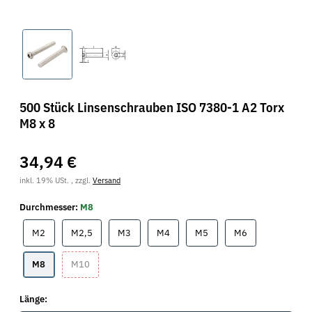
500 Stück Linsenschrauben ISO 7380-1 A2 Torx
M8 x 8
34,94 €
inkl. 19% USt. , zzgl.
Versand
Durchmesser:
M8
M2
M2,5
M3
M4
M5
M6
M2
M2,5
M3
M4
M5
M6
M8
M10
M8
M10
Länge: