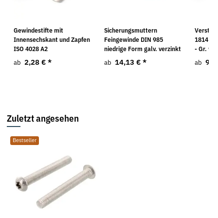
2
Gewindestifte mit
Sicherungsmuttern
Verstel
Innensechskant und Zapfen
Feingewinde DIN 985
1814 Sta
ISO 4028 A2
niedrige Form galv. verzinkt
- Gr. 9
2,28 €
*
14,13 €
*
9,0
ab
ab
ab
Zuletzt angesehen
Bestseller