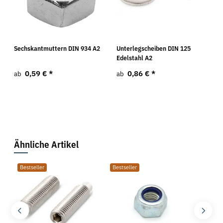
Sechskantmuttern DIN 934 A2
Unterlegscheiben DIN 125
Edelstahl A2
0,59 €
*
0,86 €
*
ab
ab
Ähnliche Artikel
Bestseller
Bestseller