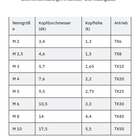
Nenngröß
Kopfdurchmesser
Kopfhöhe
Antrieb
e
(dk)
(k)
M 2
3,4
1,3
TX6
M 2,5
4,6
1,5
TX8
M 3
5,7
1,65
TX10
M 4
7,6
2,2
TX20
M 5
9,5
2,75
TX25
M 6
10,5
3,3
TX30
M 8
14
4,4
TX40
M 10
17,5
5,5
TX50