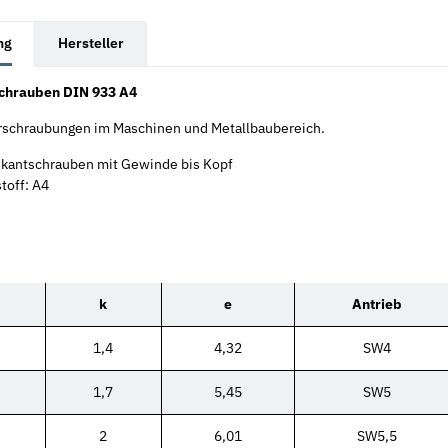
rkarten anzeigen
ng
Hersteller
chrauben DIN 933 A4
erschraubungen im Maschinen und Metallbaubereich.
kantschrauben mit Gewinde bis Kopf
toff: A4
k
e
Antrieb
1,4
4,32
SW4
1,7
5,45
SW5
2
6,01
SW5,5