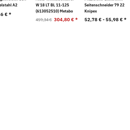
elstahl A2
W 18 LT BL 11-125
Seitenschneider 79 22
(613052510) Metabo
Knipex
86 €
*
304,80 €
*
52,78 € -
55,98 €
*
459,34 €
chrauben Feingewinde
Flügelmuttern Stahl verzinkt leichte
H
Ausführung
A
*
5,22 €
*
9
ab