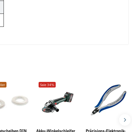
ller
Sale 34%
Neu
egscheiben DIN
Akku-Winkelschleifer
Präzisions-Elektronik-