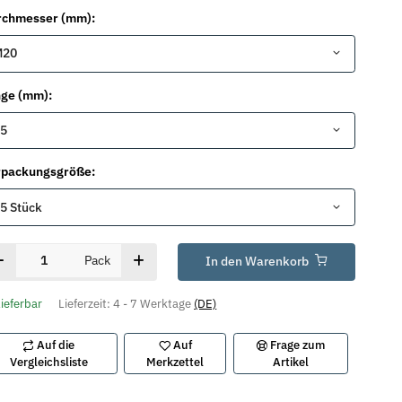
rchmesser (mm):
M20
nge (mm):
5
rpackungsgröße:
5 Stück
Pack
In den Warenkorb
lieferbar
Lieferzeit:
4 - 7 Werktage
(DE)
Auf die
Auf
Frage zum
Vergleichsliste
Merkzettel
Artikel