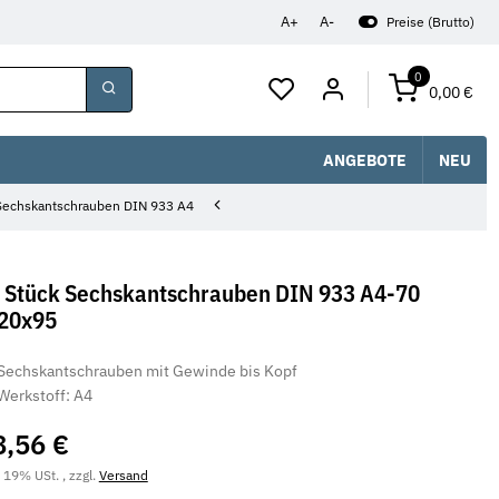
A+
A-
Preise (Brutto)
0
0,00 €
ANGEBOTE
NEU
Sechskantschrauben DIN 933 A4
 Stück Sechskantschrauben DIN 933 A4-70
20x95
Sechskantschrauben mit Gewinde bis Kopf
Werkstoff: A4
8,56 €
. 19% USt. , zzgl.
Versand