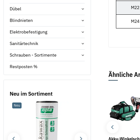
M22
Dübel
Blindnieten
M24
Elektrobefestigung
Sanitärtechnik
Schrauben - Sortimente
Restposten %
Ähnliche Ar
Bestseller
Neu im Sortiment
Neu
Neu
Fächerscheiben für
Spannschloß DIN 1480
Akku-Winkelschl