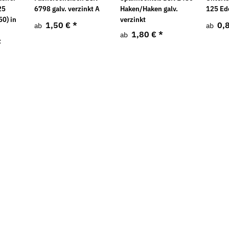
25
6798 galv. verzinkt A
Haken/Haken galv.
125 Ed
0) in
verzinkt
1,50 €
*
0,
ab
ab
e
1,80 €
*
ab
t
5 / ISO 7089
Mauerschlitzfräse EMF 150.1
Schnellbaus
EIBENSTOCK inkl. 2
5,91 €
ab
Diamanttrennscheiben
577,75 €
*
687,82 €