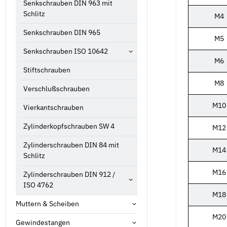
Senkschrauben DIN 963 mit
Schlitz
M4
Senkschrauben DIN 965
M5
Senkschrauben ISO 10642
M6
Stiftschrauben
M8
Verschlußschrauben
M10
Vierkantschrauben
Zylinderkopfschrauben SW 4
M12
Zylinderschrauben DIN 84 mit
M14
Schlitz
M16
Zylinderschrauben DIN 912 /
ISO 4762
M18
Muttern & Scheiben
M20
Gewindestangen