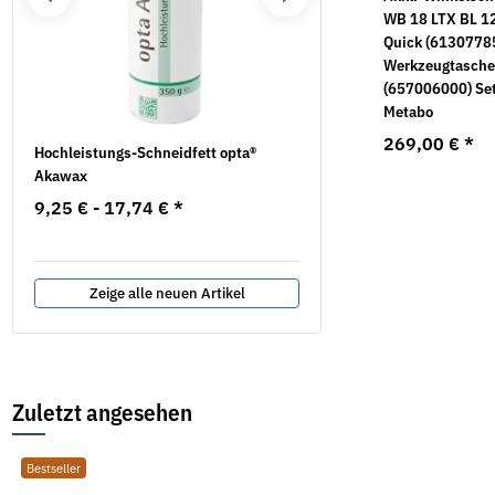
Senkschrauben DIN
galv. verzinkt Haken/
WB 18 LTX BL 1
6798 galv. verzinkt V
Öse
Quick (61307785
Werkzeugtasch
12,21 €
*
1,40 €
*
ab
ab
(657006000) Se
Metabo
269,00 €
*
Hochleistungs-Schneidfett opta®
Unterlegscheiben DIN 12
Akawax
Messing
9,25 € -
17,74 €
*
1,29 €
*
ab
Zeige alle neuen Artikel
Zuletzt angesehen
Bestseller