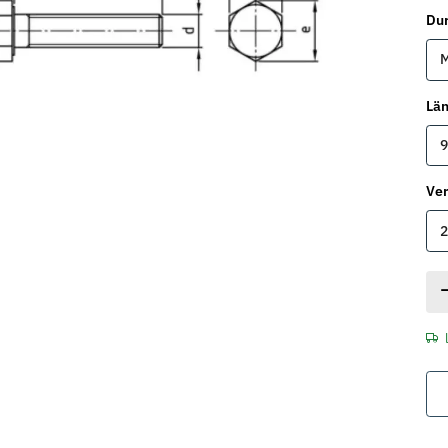
Du
Lä
9
Ve
2