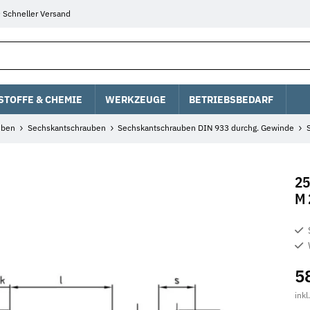
Schneller Versand
STOFFE & CHEMIE
WERKZEUGE
BETRIEBSBEDARF
uben
Sechskantschrauben
Sechskantschrauben DIN 933 durchg. Gewinde
25
M 
5
inkl