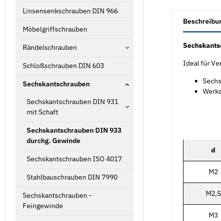
Linsensenkschrauben DIN 966
weitere Registe
Beschreibu
Möbelgriffschrauben
Sechskants
Rändelschrauben
Ideal für V
Schloßschrauben DIN 603
Sechs
Sechskantschrauben
Werks
Sechskantschrauben DIN 931
mit Schaft
Sechskantschrauben DIN 933
durchg. Gewinde
d
Sechskantschrauben ISO 4017
M2
Stahlbauschrauben DIN 7990
M2,5
Sechskantschrauben -
Feingewinde
M3