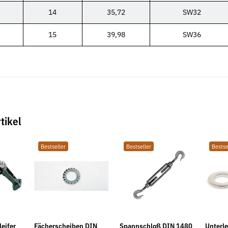
14
35,72
SW32
15
39,98
SW36
tikel
Bestseller
Bestseller
Bestse
Sale 16%
Neu
eifer
Fächerscheiben DIN
Spannschloß DIN 1480
Unterl