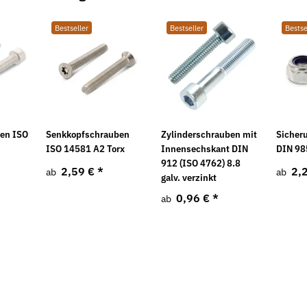
Bestseller
Bestseller
Bestse
ben ISO
Senkkopfschrauben
Zylinderschrauben mit
Sicher
ISO 14581 A2 Torx
Innensechskant DIN
DIN 98
912 (ISO 4762) 8.8
2,59 €
*
2,
ab
ab
galv. verzinkt
0,96 €
*
ab