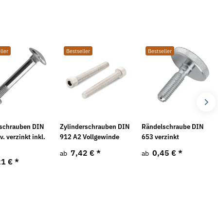
ller
Bestseller
Bestseller
Neu
schrauben DIN
Zylinderschrauben DIN
Rändelschraube DIN
v. verzinkt inkl.
912 A2 Vollgewinde
653 verzinkt
7,42 €
*
0,45 €
*
ab
ab
21 €
*
mutter DIN 1480 galv.
Federringe Form A DIN 128 mech.
F
verzinkt
v
*
6,38 €
*
ab