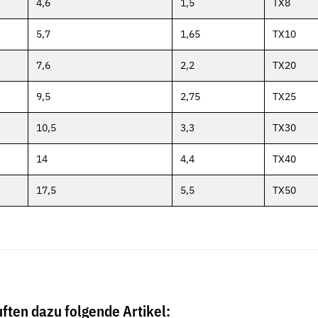
4,6
1,5
TX8
5,7
1,65
TX10
7,6
2,2
TX20
9,5
2,75
TX25
10,5
3,3
TX30
14
4,4
TX40
17,5
5,5
TX50
ften dazu folgende Artikel: