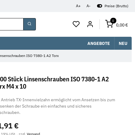
A+
A-
Preise (Brutto)
0
0,00 €
ANGEBOTE
NEU
insenschrauben ISO 7380-1 A2 Torx
00 Stück Linsenschrauben ISO 7380-1 A2
rx M4 x 10
 Antrieb TX-Innenvielzahn ermöglicht vom Ansetzen bis zum
senken der Schraube ein einfaches und sicheres
schrauben.
1,91 €
. 19% USt. , zzgl.
Versand