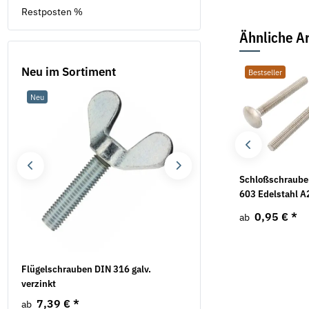
Restposten %
Ähnliche Ar
Neu im Sortiment
Bestseller
Bestseller
Neu
Neu
Zylinderschrauben ISO
Rundstahlbügel ETR
Schloßschraube
4762 (DIN 912) A4
verzinkt Fischer
603 Edelstahl A
8,63 €
*
4,14 €
*
0,95 €
*
ab
ab
ab
Flügelschrauben DIN 316 galv.
Federscheiben Form B D
verzinkt
verzinkt
7,39 €
*
5,69 €
*
ab
ab