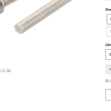
Du
Lä