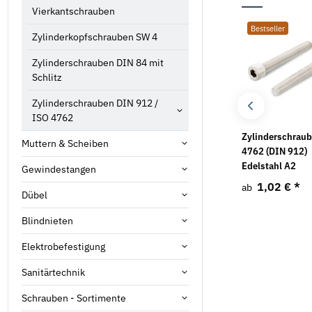
Vierkantschrauben
Bestseller
Bestseller
Bestseller
Zylinderkopfschrauben SW 4
Zylinderschrauben DIN 84 mit
Schlitz
Zylinderschrauben DIN 912 /
ISO 4762
Unterlegscheiben DIN
Unterlegscheiben DIN
Zylinderschrau
Muttern & Scheiben
9021 Edelstahl A2
125 Edelstahl A2
4762 (DIN 912)
Edelstahl A2
Gewindestangen
1,35 €
*
0,86 €
*
ab
ab
1,02 €
*
ab
Dübel
Blindnieten
Elektrobefestigung
Sanitärtechnik
Schrauben - Sortimente