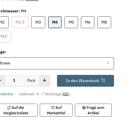
rchmesser:
M4
M2
M2,5
M3
M4
M5
M6
M8
M2
M2,5
M3
M4
M5
M6
M8
M10
M10
nge:
10 mm
Pack
In den Warenkorb
lieferbar
Lieferzeit:
4 - 7 Werktage
(DE)
Auf die
Auf
Frage zum
Vergleichsliste
Merkzettel
Artikel