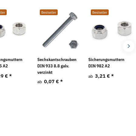
ller
Bestseller
Bestseller
ungsmuttern
Sechskantschrauben
Sicherungsmuttern
5 A2
DIN 933 8.8 galv.
DIN 982 A2
verzinkt
29 €
*
3,21 €
*
ab
0,07 €
*
ab