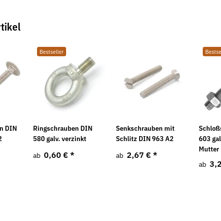
tikel
Bestseller
Bestse
Neu
Neu
n DIN
Ringschrauben DIN
Senkschrauben mit
Schloß
2
580 galv. verzinkt
Schlitz DIN 963 A2
603 gal
Mutter
0,60 €
*
2,67 €
*
ab
ab
3,
ab
IN 137 mech.
Flügelmuttern Stahl verzinkt leichte
Spannschloss
Ausführung
verzinkt
5,22 €
*
2,05 €
ab
ab