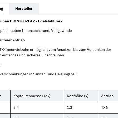
rkarten anzeigen
ng
Hersteller
uben ISO 7380-1 A2 - Edelstahl Torx
pfschrauben Innensechsrund, Vollgewinde
lfreier Antrieb
 TX-Innenvielzahn ermöglicht vom Ansetzen bis zum Versenken der
n einfaches und sicheres Einschrauben.
:
verschraubungen in Sanitär,- und Heizungsbau
e
Kopfdurchmesser (dk)
Kopfhöhe (k)
Antrieb
3,4
1,3
TX6