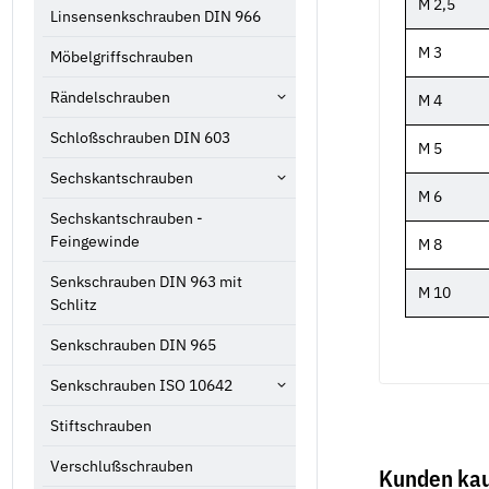
M 2,5
Linsensenkschrauben DIN 966
M 3
Möbelgriffschrauben
Rändelschrauben
M 4
Schloßschrauben DIN 603
M 5
Sechskantschrauben
M 6
Sechskantschrauben -
Feingewinde
M 8
Senkschrauben DIN 963 mit
M 10
Schlitz
Senkschrauben DIN 965
Senkschrauben ISO 10642
Stiftschrauben
Verschlußschrauben
Kunden kau