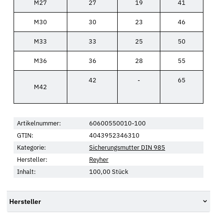
M27
27
19
41
M30
30
23
46
M33
33
25
50
M36
36
28
55
42
-
65
M42
Artikelnummer:
60600550010-100
GTIN:
4043952346310
Kategorie:
Sicherungsmutter DIN 985
Hersteller:
Reyher
Inhalt:
100,00 Stück
Hersteller