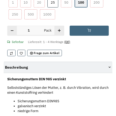
1
10
20
25
50
100
200
1
10
20
25
50
100
200
250
500
1000
250
500
1000
Pack
lieferbar
Lieferzeit:
1 - 4 Werktage
(DE)
Frage zum Artikel
Beschreibung
Sicherungsmuttern DIN 985 verzinkt
Selbstständiges Lösen der Mutter, z. B. durch Vibration, wird durch
einen Kunststoffring verhindert
Sicherungsmuttern DIN985
galvanisch verzinkt
niedrige Form