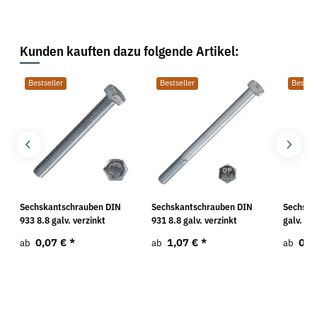
Kunden kauften dazu folgende Artikel:
Bestseller
Bestseller
Bestsel
Sechskantschrauben DIN
Sechskantschrauben DIN
Sechska
933 8.8 galv. verzinkt
931 8.8 galv. verzinkt
galv. ve
0,07 €
*
1,07 €
*
0,3
ab
ab
ab