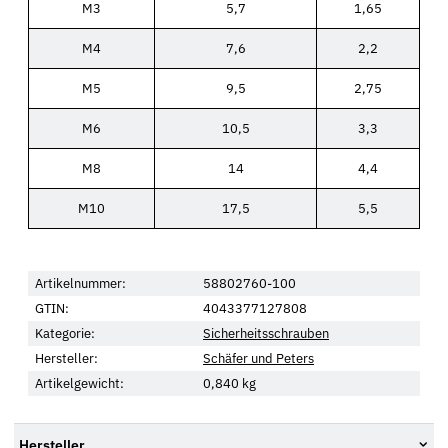
M3
5,7
1,65
M4
7,6
2,2
M5
9,5
2,75
M6
10,5
3,3
M8
14
4,4
M10
17,5
5,5
Artikelnummer:
58802760-100
GTIN:
4043377127808
Kategorie:
Sicherheitsschrauben
Hersteller:
Schäfer und Peters
Artikelgewicht:
0,840
kg
Hersteller