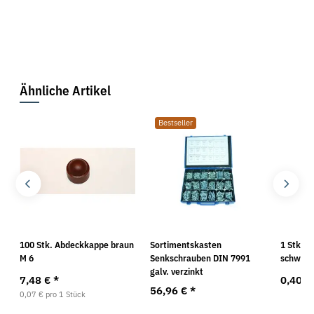
Ähnliche Artikel
Bestseller
100 Stk. Abdeckkappe braun
Sortimentskasten
1 Stk. 
M 6
Senkschrauben DIN 7991
schwarz
galv. verzinkt
7,48 €
*
0,40 €
56,96 €
*
0,07 € pro 1 Stück