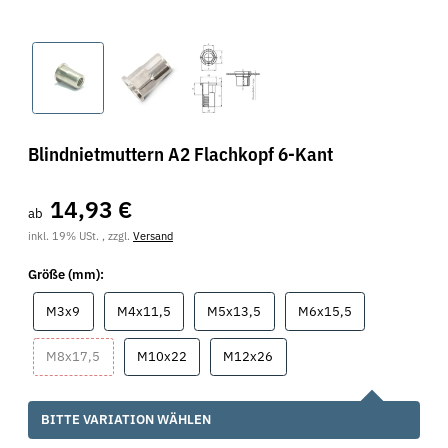
Blindnietmuttern A2 Flachkopf 6-Kant
14,93 €
ab
inkl. 19% USt. , zzgl.
Versand
Größe (mm):
M3x9
M4x11,5
M5x13,5
M6x15,5
M3x9
M4x11,5
M5x13,5
M6x15,5
M8x17,5
M10x22
M12x26
M8x17,5
M10x22
M12x26
x
BITTE VARIATION WÄHLEN