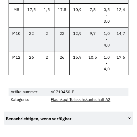
M8
17,5
1,5
17,5
10,9
7,8
0,5
12,4
-
3,0
M10
22
2
22
12,9
9,7
1,0
14,7
-
4,0
M12
26
2
26
15,9
10,5
1,0
17,6
-
4,0
Artikelnummer:
60710450-P
Kategorie:
Flachkopf Teilsechskantschaft A2
Benachrichtigen, wenn verfügbar