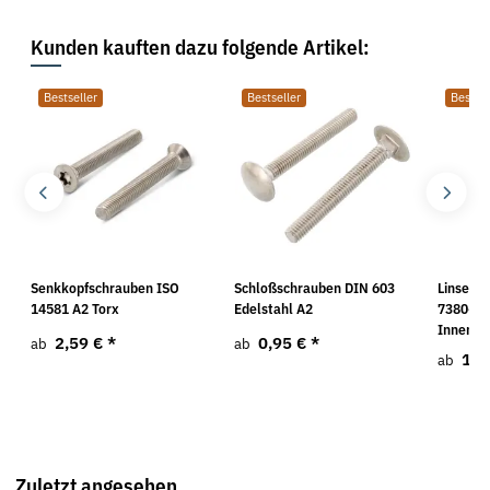
Kunden kauften dazu folgende Artikel:
Bestseller
Bestseller
Bestsel
Senkkopfschrauben ISO
Schloßschrauben DIN 603
Linsenf
14581 A2 Torx
Edelstahl A2
7380-2 
Innense
2,59 €
*
0,95 €
*
ab
ab
1,0
ab
Zuletzt angesehen