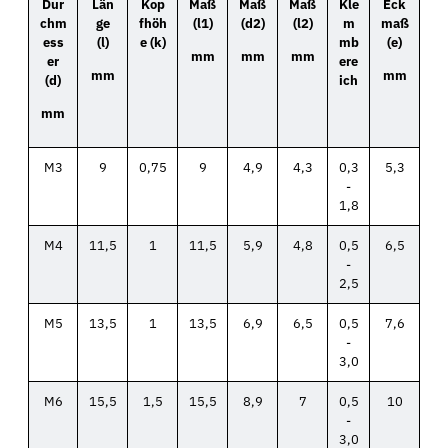
Dur
Län
Kop
Maß
Maß
Maß
Kle
Eck
chm
ge
fhöh
(l1)
(d2)
(l2)
m
maß
ess
(l)
e (k)
mb
(e)
mm
mm
mm
er
ere
mm
mm
(d)
ich
mm
M3
9
0,75
9
4,9
4,3
0,3
5,3
-
1,8
M4
11,5
1
11,5
5,9
4,8
0,5
6,5
-
2,5
M5
13,5
1
13,5
6,9
6,5
0,5
7,6
-
3,0
M6
15,5
1,5
15,5
8,9
7
0,5
10
-
3,0