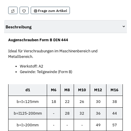
Frage zum Artikel
Beschreibung
Augenschrauben Form B DIN 444
Ideal für Verschraubungen im Maschinenbereich und
Metallbereich.
Werkstoff: A2
Gewinde: Teilgewinde (Form B)
d1
M6
M8
M10
M12
M16
b=I<125mm
18
22
26
30
38
b=I125-200mm
-
28
32
36
44
b=I>200mm
-
-
-
49
57