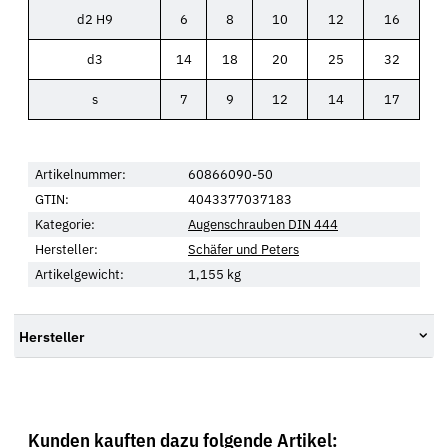
d2 H9
6
8
10
12
16
d3
14
18
20
25
32
s
7
9
12
14
17
Artikelnummer:
60866090-50
GTIN:
4043377037183
Kategorie:
Augenschrauben DIN 444
Hersteller:
Schäfer und Peters
Artikelgewicht:
1,155
kg
Hersteller
Kunden kauften dazu folgende Artikel: