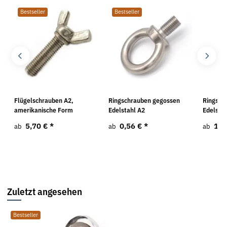
Bestseller
Bestseller
0
Flügelschrauben A2,
Ringschrauben gegossen
Ringsch
amerikanische Form
Edelstahl A2
Edelstah
5,70 €
*
0,56 €
*
14,
ab
ab
ab
Zuletzt angesehen
Bestseller