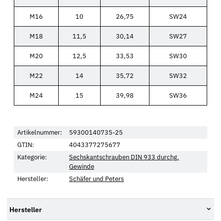
M16
10
26,75
SW24
M18
11,5
30,14
SW27
M20
12,5
33,53
SW30
M22
14
35,72
SW32
M24
15
39,98
SW36
Artikelnummer:
59300140735-25
GTIN:
4043377275677
Kategorie:
Sechskantschrauben DIN 933 durchg.
Gewinde
Hersteller:
Schäfer und Peters
Hersteller