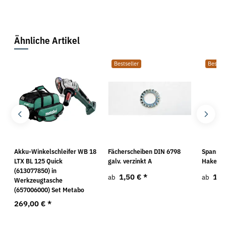
Ähnliche Artikel
Bestseller
Bestsel
.
Akku-Winkelschleifer WB 18
Fächerscheiben DIN 6798
Spannsc
LTX BL 125 Quick
galv. verzinkt A
Haken/H
(613077850) in
1,50 €
*
1,8
ab
ab
Werkzeugtasche
(657006000) Set Metabo
269,00 €
*