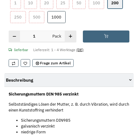
1
10
20
25
50
100
200
1
10
20
25
50
100
200
250
500
1000
250
500
1000
Pack
lieferbar
Lieferzeit:
1 - 4 Werktage
(DE)
Frage zum Artikel
Beschreibung
Sicherungsmuttern DIN 985 verzinkt
Selbstständiges Lösen der Mutter, z. B. durch Vibration, wird durch
einen Kunststoffring verhindert
Sicherungsmuttern DIN985
galvanisch verzinkt
niedrige Form