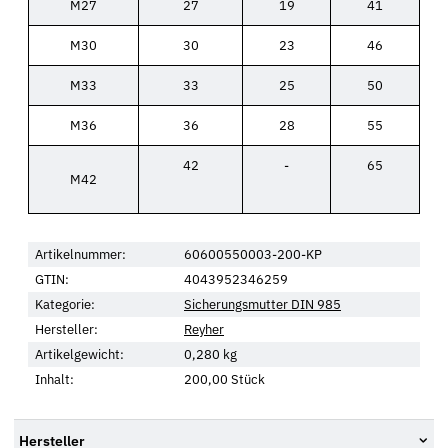
M27
27
19
41
M30
30
23
46
M33
33
25
50
M36
36
28
55
42
-
65
M42
Artikelnummer:
60600550003-200-KP
GTIN:
4043952346259
Kategorie:
Sicherungsmutter DIN 985
Hersteller:
Reyher
Artikelgewicht:
0,280
kg
Inhalt:
200,00 Stück
Hersteller