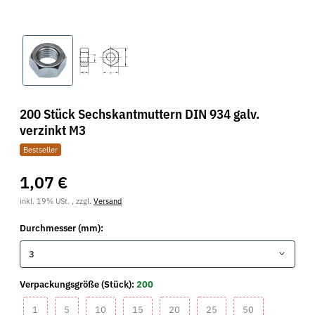
200 Stück Sechskantmuttern DIN 934 galv.
verzinkt M3
Bestseller
1,07 €
inkl. 19% USt. , zzgl.
Versand
Durchmesser (mm):
3
Verpackungsgröße (Stück):
200
1
5
10
15
20
25
50
1
5
10
15
20
25
50