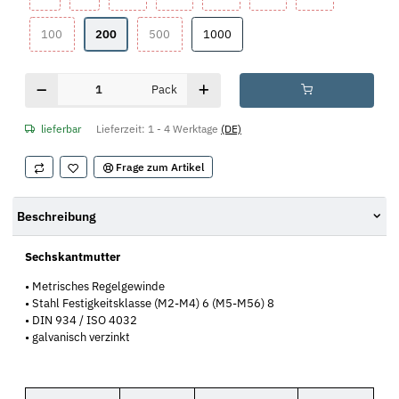
100
200
500
1000
100
200
500
1000
Pack
lieferbar
Lieferzeit:
1 - 4 Werktage
(DE)
Frage zum Artikel
Beschreibung
Sechskantmutter
• Metrisches Regelgewinde
• Stahl Festigkeitsklasse (M2-M4) 6 (M5-M56) 8
• DIN 934 / ISO 4032
• galvanisch verzinkt