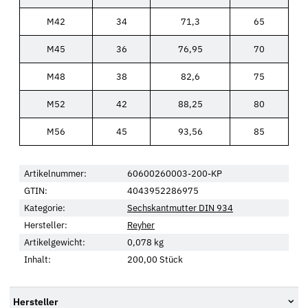
M42
34
71,3
65
M45
36
76,95
70
M48
38
82,6
75
M52
42
88,25
80
M56
45
93,56
85
Artikelnummer:
60600260003-200-KP
GTIN:
4043952286975
Kategorie:
Sechskantmutter DIN 934
Hersteller:
Reyher
Artikelgewicht:
0,078
kg
Inhalt:
200,00 Stück
Hersteller