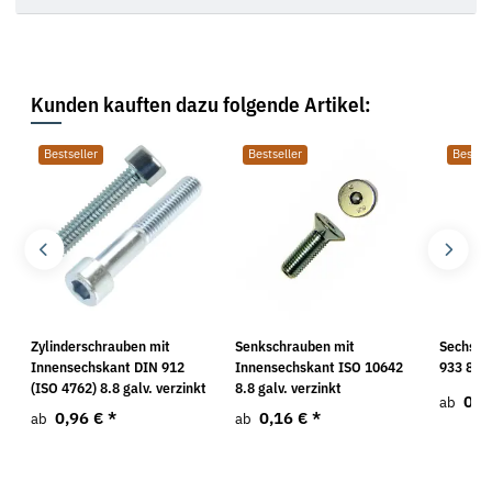
Kunden kauften dazu folgende Artikel:
Bestseller
Bestseller
Bestsel
Zylinderschrauben mit
Senkschrauben mit
Sechska
Innensechskant DIN 912
Innensechskant ISO 10642
933 8.8 
(ISO 4762) 8.8 galv. verzinkt
8.8 galv. verzinkt
0,0
ab
0,96 €
*
0,16 €
*
ab
ab