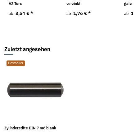
A2 Torx
verzinkt
galv. ve
3,54 €
*
1,76 €
*
1,0
ab
ab
ab
Zuletzt angesehen
Bestseller
Zylinderstifte DIN 7 m6 blank