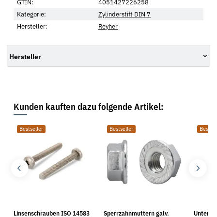
GTIN:
4051427226258
Kategorie:
Zylinderstift DIN 7
Hersteller:
Reyher
Hersteller
Kunden kauften dazu folgende Artikel:
Bestseller
Bestseller
Bestsel
Linsenschrauben ISO 14583
Sperrzahnmuttern galv.
Unterle