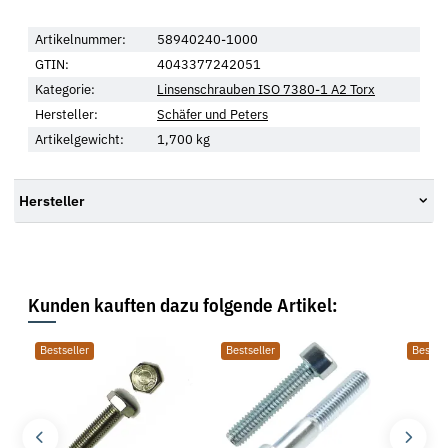
Artikelnummer:
58940240-1000
GTIN:
4043377242051
Kategorie:
Linsenschrauben ISO 7380-1 A2 Torx
Hersteller:
Schäfer und Peters
Artikelgewicht:
1,700
kg
Hersteller
Kunden kauften dazu folgende Artikel:
Bestseller
Bestseller
Bestsel