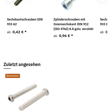
O
Sechskantschrauben DIN
Zylinderschrauben mit
Sechska
933 A2
Innensechskant DIN 912
933 8.8 
(ISO 4762) 8.8 galv. verzinkt
0,42 €
*
0,0
ab
ab
0,96 €
*
ab
Zuletzt angesehen
Bestseller