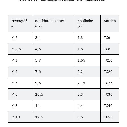
Nenngröß
Kopfdurchmesser
Kopfhöhe
Antrieb
e
(dk)
(k)
M 2
3,4
1,3
TX6
M 2,5
4,6
1,5
TX8
M 3
5,7
1,65
TX10
M 4
7,6
2,2
TX20
M 5
9,5
2,75
TX25
M 6
10,5
3,3
TX30
M 8
14
4,4
TX40
M 10
17,5
5,5
TX50