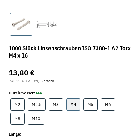
1000 Stück Linsenschrauben ISO 7380-1 A2 Torx
M4 x 16
13,80 €
inkl. 19% USt. , zzgl.
Versand
Durchmesser:
M4
M2
M2,5
M3
M4
M5
M6
M2
M2,5
M3
M4
M5
M6
M8
M10
M8
M10
Länge: