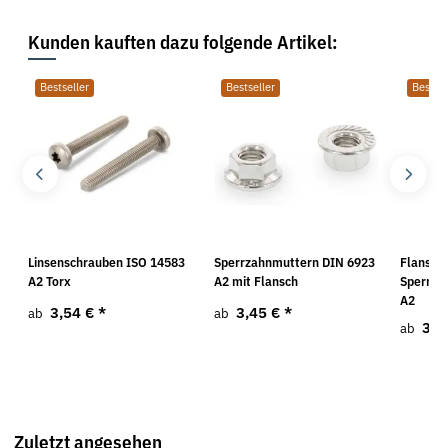
Kunden kauften dazu folgende Artikel:
Bestseller
Bestseller
Bestsel
Linsenschrauben ISO 14583
Sperrzahnmuttern DIN 6923
Flansch
A2 Torx
A2 mit Flansch
Sperrve
A2
3,54 €
*
3,45 €
*
ab
ab
3,4
ab
Zuletzt angesehen