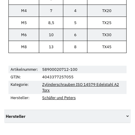
M4
7
4
TX20
M5
8,5
5
TX25
M6
10
6
TX30
M8
13
8
TX45
Artikelnummer:
58900020712-100
GTIN:
4043377257055
Kategorie:
Zylinderschrauben ISO 14579 Edelstahl A2
Torx
Hersteller:
Schäfer und Peters
Hersteller