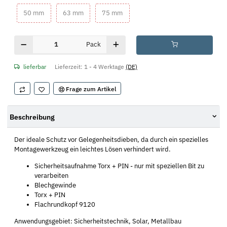
50 mm
63 mm
75 mm
50 mm
63 mm
75 mm
Pack
lieferbar
Lieferzeit:
1 - 4 Werktage
(DE)
Frage zum Artikel
Beschreibung
Der ideale Schutz vor Gelegenheitsdieben, da durch ein spezielles
Montagewerkzeug ein leichtes Lösen verhindert wird.
Sicherheitsaufnahme Torx + PIN - nur mit speziellen Bit zu
verarbeiten
Blechgewinde
Torx + PIN
Flachrundkopf 9120
Anwendungsgebiet: Sicherheitstechnik, Solar, Metallbau