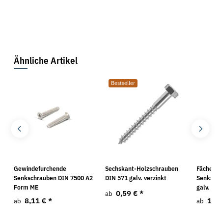
Ähnliche Artikel
Bestseller
Gewindefurchende
Sechskant-Holzschrauben
Fächersc
Senkschrauben DIN 7500 A2
DIN 571 galv. verzinkt
Senksch
Form ME
galv. ve
0,59 €
*
ab
8,11 €
*
12,
ab
ab