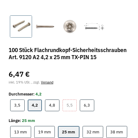
100 Stück Flachrundkopf-Sicherheitsschrauben
Art. 9120 A2 4,2 x 25 mm TX-PIN 15
6,47 €
inkl. 19% USt. , zzgl.
Versand
Durchmesser:
4,2
3,5
4,2
4,8
5,5
6,3
3,5
4,2
4,8
5,5
6,3
Länge:
25 mm
13 mm
19 mm
25 mm
32 mm
38 mm
13 mm
19 mm
25 mm
32 mm
38 mm