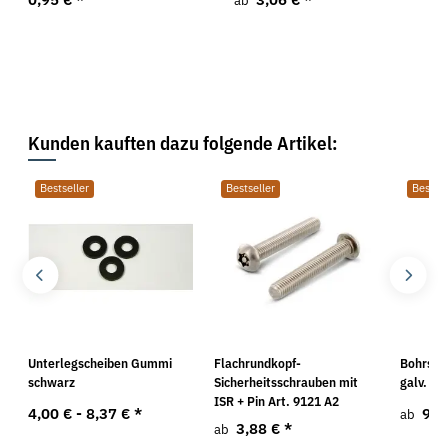
ab
Kunden kauften dazu folgende Artikel:
Bestseller
Bestseller
Bestsel
Unterlegscheiben Gummi
Flachrundkopf-
Bohrsch
schwarz
Sicherheitsschrauben mit
galv. ve
ISR + Pin Art. 9121 A2
4,00 € -
8,37 €
*
9,1
ab
3,88 €
*
ab