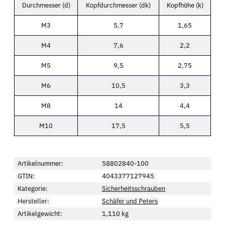
Durchmesser (d)
Kopfdurchmesser (dk)
Kopfhöhe (k)
M3
5,7
1,65
M4
7,6
2,2
M5
9,5
2,75
M6
10,5
3,3
M8
14
4,4
M10
17,5
5,5
Artikelnummer:
58802840-100
GTIN:
4043377127945
Kategorie:
Sicherheitsschrauben
Hersteller:
Schäfer und Peters
Artikelgewicht:
1,110
kg