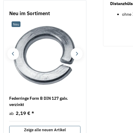
Distanzhül
Neu im Sortiment
ohne
Neu
Neu
Federringe Form B DIN 127 galv.
Flügelmuttern Stahl verzi
verzinkt
Ausführung
2,19 €
*
5,22 €
*
ab
ab
Zeige alle neuen Artikel