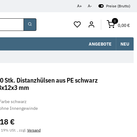
A+
A-
Preise (Brutto)
0
0,00 €
ANGEBOTE
NEU
0 Stk. Distanzhülsen aus PE schwarz
8x12x3 mm
Farbe schwarz
ohne Innengewinde
,18 €
. 19% USt. , zzgl.
Versand