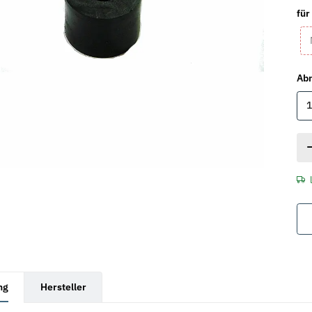
für
Ab
rkarten anzeigen
ng
Hersteller