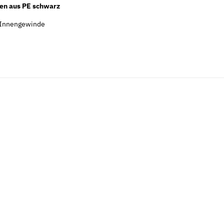
sen aus PE schwarz
 Innengewinde
Neu
Neu
nkt leichte
Federringe Form A DIN 128 mech.
Federscheib
verzinkt
verzinkt
6,38 €
*
5,69 €
ab
ab