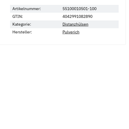
Artikelnummer:
55100010501-100
GTIN:
4042991082890
Neu
Kategorie:
Distanzhülsen
Hersteller:
Pulverich
en Form B DIN 137 mech.
Spannschlossmutter DIN 1480 galv.
F
verzinkt
v
*
2,05 €
*
ab