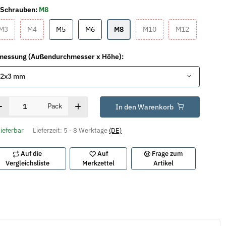
 Schrauben:
M8
M3
M4
M5
M6
M8
M10
M12
M3
M4
M5
M6
M8
M10
M12
messung (Außendurchmesser x Höhe):
12x3 mm
Pack
In den Warenkorb
lieferbar
Lieferzeit:
5 - 8 Werktage
(DE)
Auf die
Auf
Frage zum
Vergleichsliste
Merkzettel
Artikel