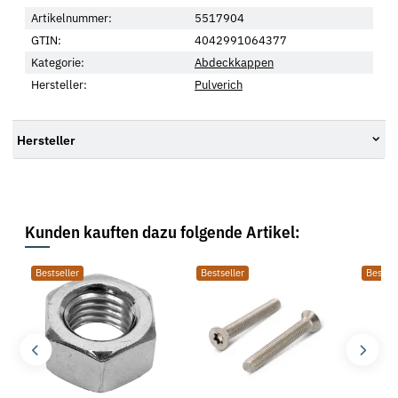
Artikelnummer:
5517904
GTIN:
4042991064377
Kategorie:
Abdeckkappen
Hersteller:
Pulverich
Hersteller
Kunden kauften dazu folgende Artikel:
Bestseller
Bestseller
Bestsel