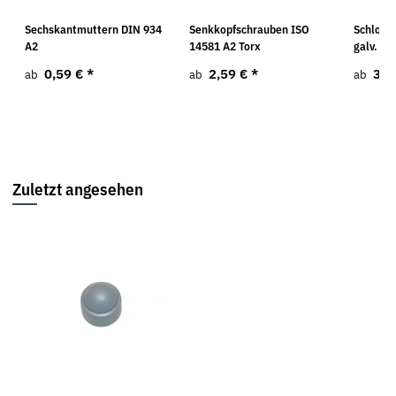
O
Sechskantmuttern DIN 934
Senkkopfschrauben ISO
Schloßs
A2
14581 A2 Torx
galv. ve
0,59 €
*
2,59 €
*
3,2
ab
ab
ab
Zuletzt angesehen