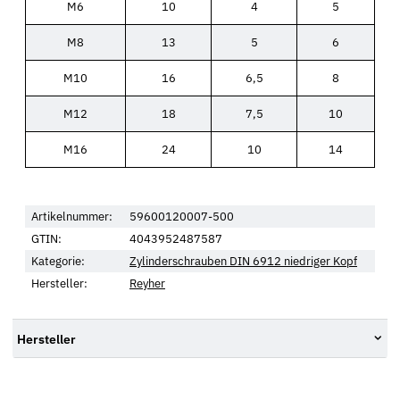
M6
10
4
5
M8
13
5
6
M10
16
6,5
8
M12
18
7,5
10
M16
24
10
14
Artikelnummer:
59600120007-500
GTIN:
4043952487587
Kategorie:
Zylinderschrauben DIN 6912 niedriger Kopf
Hersteller:
Reyher
Hersteller