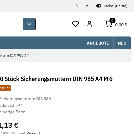
A+
A-
Preise (Brutto)
0
0,00 €
ANGEBOTE
NEU
ttern DIN 985 A4
0 Stück Sicherungsmuttern DIN 985 A4 M 6
tseller
Sicherungsmuttern DIN985
Edelstahl A4
niedrige Form
1,13 €
. 19% USt. , zzgl.
Versand