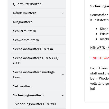
Quermutterbolzen
Sicherungs
Rändelmuttern
Selbstständi
Kunststoffri
Ringmuttern
Siche
Schlitzmuttern
Edels
niedr
Schweißmuttern
HINWEIS -
Sechskantmutter DIN 934
- NICHT wie
Sechskantmuttern DIN 6330 /
6331
Beim Lösen 
Sechskantmuttern niedrige
statt und di
Form
Beim Wieder
vollständig
Setzmuttern
ist!
Sicherungsmuttern
Sicherungsmutter DIN 980