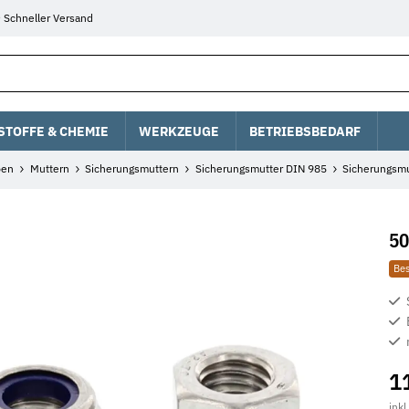
Schneller Versand
STOFFE & CHEMIE
WERKZEUGE
BETRIEBSBEDARF
ben
Muttern
Sicherungsmuttern
Sicherungsmutter DIN 985
Sicherungsmu
50
Bes
1
inkl