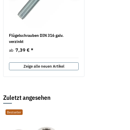
Flügelschrauben DIN 316 galv.
Federringe Form A DIN 1
verzinkt
verzinkt
7,39 €
*
6,38 €
*
ab
ab
Zeige alle neuen Artikel
Zuletzt angesehen
Bestseller