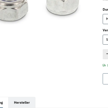
Du
M
Ver
5
rkarten anzeigen
ng
Hersteller