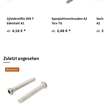
O
Zylinderstifte DIN 7
Spanplattenschrauben A2
Sechska
Edelstahl A1
Torx TG
A2
4,18 €
*
2,48 €
*
0,5
ab
ab
ab
Zuletzt angesehen
Bestseller