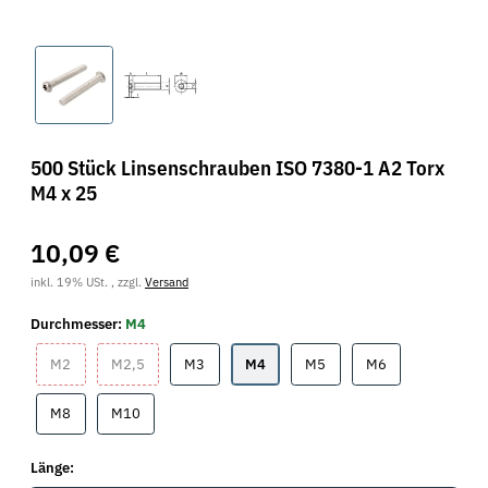
500 Stück Linsenschrauben ISO 7380-1 A2 Torx
M4 x 25
10,09 €
inkl. 19% USt. , zzgl.
Versand
Durchmesser:
M4
M2
M2,5
M3
M4
M5
M6
M2
M2,5
M3
M4
M5
M6
M8
M10
M8
M10
Länge: