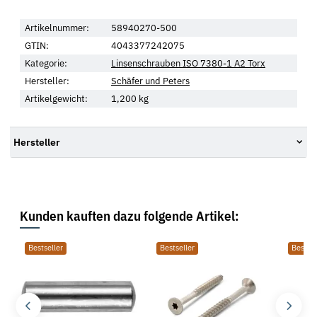
Artikelnummer:
58940270-500
GTIN:
4043377242075
Kategorie:
Linsenschrauben ISO 7380-1 A2 Torx
Hersteller:
Schäfer und Peters
Artikelgewicht:
1,200
kg
Hersteller
Kunden kauften dazu folgende Artikel:
Bestseller
Bestseller
Bestsel