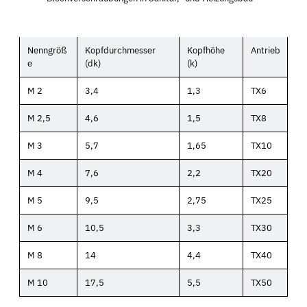
Nenngröß
Kopfdurchmesser
Kopfhöhe
Antrieb
e
(dk)
(k)
M 2
3,4
1,3
TX6
M 2,5
4,6
1,5
TX8
M 3
5,7
1,65
TX10
M 4
7,6
2,2
TX20
M 5
9,5
2,75
TX25
M 6
10,5
3,3
TX30
M 8
14
4,4
TX40
M 10
17,5
5,5
TX50