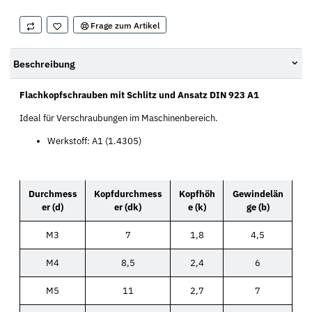
Frage zum Artikel
Beschreibung
Flachkopfschrauben mit Schlitz und Ansatz DIN 923 A1
Ideal für Verschraubungen im Maschinenbereich.
Werkstoff: A1 (1.4305)
Durchmess
Kopfdurchmess
Kopfhöh
Gewindelän
er (d)
er (dk)
e (k)
ge (b)
M3
7
1,8
4,5
M4
8,5
2,4
6
M5
11
2,7
7