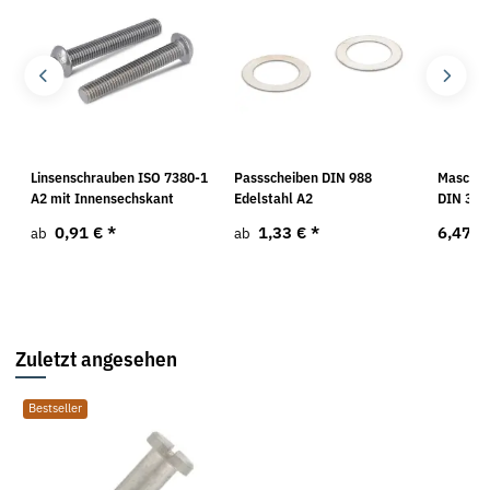
Linsenschrauben ISO 7380-1
Passscheiben DIN 988
Maschin
A2 mit Innensechskant
Edelstahl A2
DIN 371
0,91 €
*
1,33 €
*
6,47 €
ab
ab
Zuletzt angesehen
Bestseller