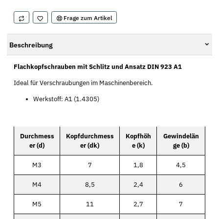
Frage zum Artikel
Beschreibung
Flachkopfschrauben mit Schlitz und Ansatz DIN 923 A1
Ideal für Verschraubungen im Maschinenbereich.
Werkstoff: A1 (1.4305)
Durchmess
Kopfdurchmess
Kopfhöh
Gewindelän
er (d)
er (dk)
e (k)
ge (b)
M3
7
1,8
4,5
M4
8,5
2,4
6
M5
11
2,7
7