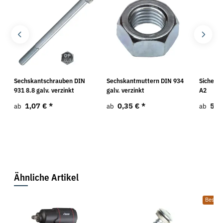
Sechskantschrauben DIN
Sechskantmuttern DIN 934
Sicheru
931 8.8 galv. verzinkt
galv. verzinkt
A2
1,07 €
*
0,35 €
*
5,3
ab
ab
ab
Ähnliche Artikel
Bestsel