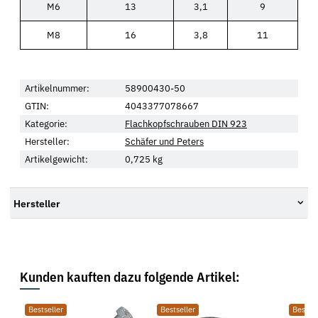
M6
13
3,1
9
M8
16
3,8
11
Artikelnummer:
58900430-50
GTIN:
4043377078667
Kategorie:
Flachkopfschrauben DIN 923
Hersteller:
Schäfer und Peters
Artikelgewicht:
0,725
kg
Hersteller
Kunden kauften dazu folgende Artikel:
Bestseller
Bestseller
Bestsel