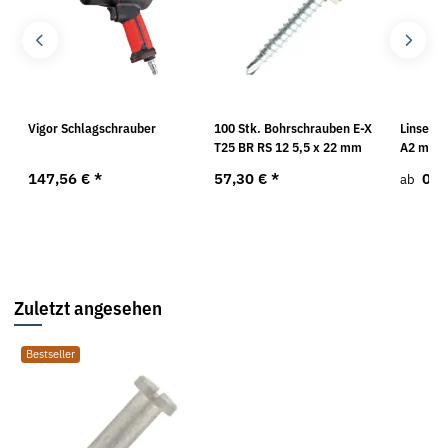
r
Vigor Schlagschrauber
100 Stk. Bohrschrauben E-X
Linsens
T25 BR RS 12 5,5 x 22 mm
A2 mit 
147,56 €
*
57,30 €
*
0,9
ab
Zuletzt angesehen
Bestseller