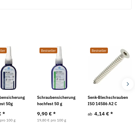
ller
Bestseller
Bestseller
bensicherung
Schraubensicherung
Senk-Blechschrauben
est 50g
hochfest 50 g
ISO 14586 A2 C
€
*
9,90 €
*
4,14 €
*
ab
 pro 100 g
19,80 € pro 100 g