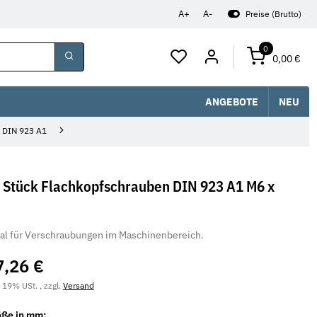
A+
A-
Preise (Brutto)
0
0,00 €
ANGEBOTE
NEU
z DIN 923 A1
 Stück Flachkopfschrauben DIN 923 A1 M6 x
al für Verschraubungen im Maschinenbereich.
7,26 €
. 19% USt. , zzgl.
Versand
öße in mm: