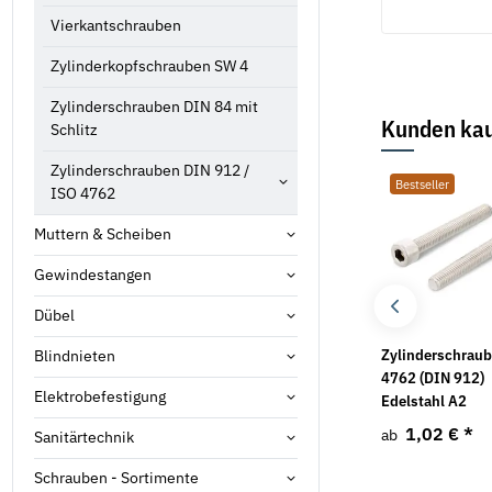
Vierkantschrauben
Zylinderkopfschrauben SW 4
Zylinderschrauben DIN 84 mit
Kunden kau
Schlitz
Zylinderschrauben DIN 912 /
Bestseller
Bestseller
Bestseller
ISO 4762
Muttern & Scheiben
Gewindestangen
Dübel
Sechskantschrauben
Unterlegscheiben DIN
Zylinderschrau
Blindnieten
DIN 933 Kunststoff
9021 galv. verzinkt
4762 (DIN 912)
Elektrobefestigung
Edelstahl A2
3,28 €
*
1,02 €
*
ab
ab
1,02 €
*
ab
Sanitärtechnik
Schrauben - Sortimente