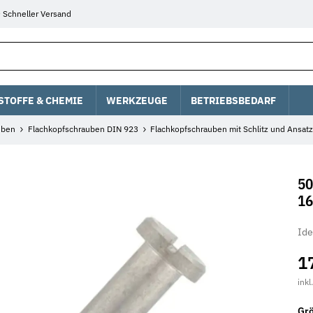
Schneller Versand
STOFFE & CHEMIE
WERKZEUGE
BETRIEBSBEDARF
uben
Flachkopfschrauben DIN 923
Flachkopfschrauben mit Schlitz und Ansat
50
16
Ide
1
inkl
Gr