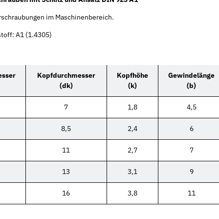
erschraubungen im Maschinenbereich.
toff: A1 (1.4305)
sser
Kopfdurchmesser
Kopfhöhe
Gewindelänge
(dk)
(k)
(b)
7
1,8
4,5
8,5
2,4
6
11
2,7
7
13
3,1
9
16
3,8
11