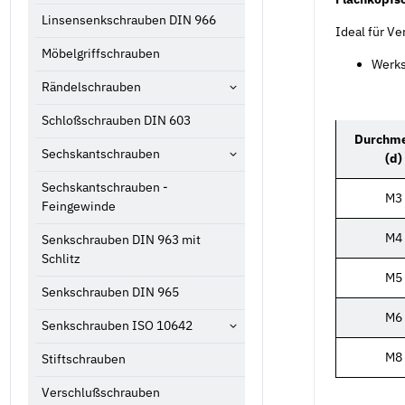
Linsensenkschrauben DIN 966
Ideal für V
Möbelgriffschrauben
Werks
Rändelschrauben
Schloßschrauben DIN 603
Durchme
Sechskantschrauben
(d)
Sechskantschrauben -
M3
Feingewinde
M4
Senkschrauben DIN 963 mit
Schlitz
M5
Senkschrauben DIN 965
M6
Senkschrauben ISO 10642
M8
Stiftschrauben
Verschlußschrauben