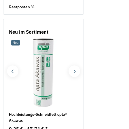
Restposten %
Neu im Sortiment
Neu
Neu
Hochleistungs-Schneidfett opta®
Sturmhaken mit Ösen ver
Akawax
0,63 €
*
ab
9,25 € -
17,74 €
*