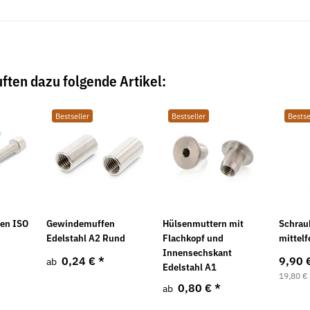
ften dazu folgende Artikel:
Bestseller
Bestseller
Bestse
ben ISO
Gewindemuffen
Hülsenmuttern mit
Schrau
Edelstahl A2 Rund
Flachkopf und
mittelf
Innensechskant
0,24 €
*
9,90 
ab
Edelstahl A1
19,80 €
0,80 €
*
ab