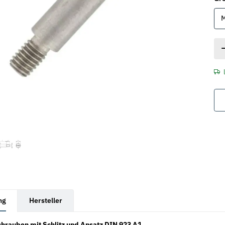
rkarten anzeigen
ng
Hersteller
hrauben mit Schlitz und Ansatz DIN 923 A1