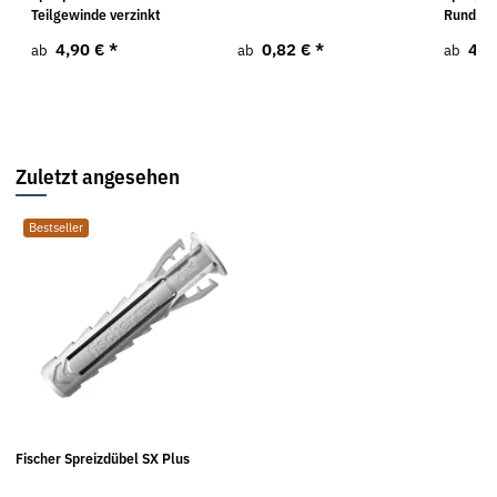
Teilgewinde verzinkt
Rundkop
4,90 €
*
0,82 €
*
4,1
ab
ab
ab
Zuletzt angesehen
Bestseller
Fischer Spreizdübel SX Plus