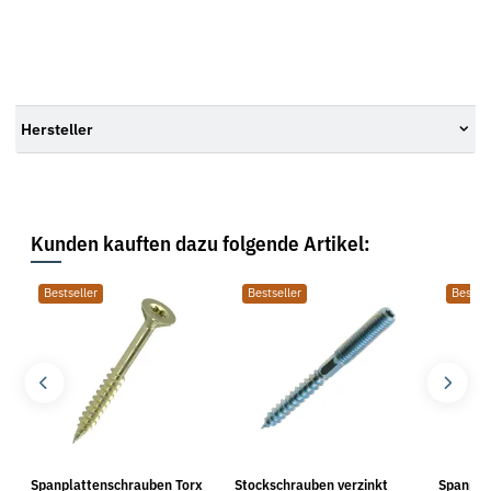
Hersteller
Kunden kauften dazu folgende Artikel:
Bestseller
Bestseller
Bestsel
8
Spanplattenschrauben Torx
Stockschrauben verzinkt
Spanpla