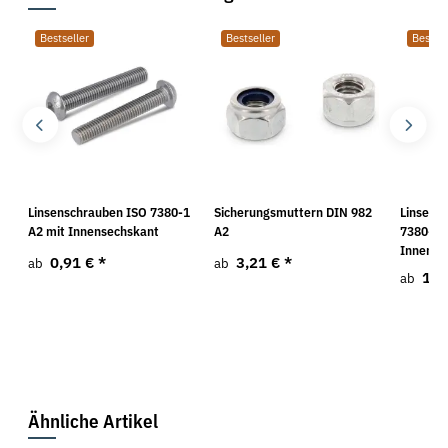
Bestseller
Bestseller
Bestsel
O
Linsenschrauben ISO 7380-1
Sicherungsmuttern DIN 982
Linsenf
A2 mit Innensechskant
A2
7380-2 
Innense
0,91 €
*
3,21 €
*
ab
ab
1,0
ab
Ähnliche Artikel