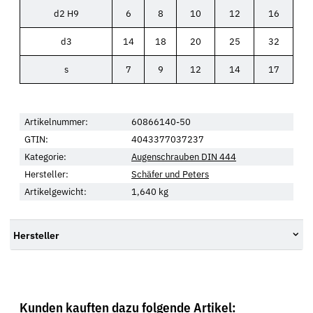
d2 H9
6
8
10
12
16
d3
14
18
20
25
32
s
7
9
12
14
17
Artikelnummer:
60866140-50
GTIN:
4043377037237
Kategorie:
Augenschrauben DIN 444
Hersteller:
Schäfer und Peters
Artikelgewicht:
1,640
kg
Hersteller
Kunden kauften dazu folgende Artikel: