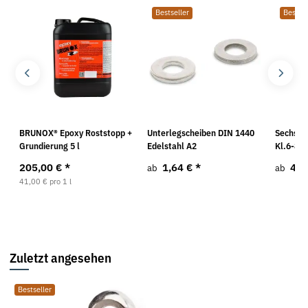
Bestseller
Bestsel
BRUNOX® Epoxy Roststopp +
Unterlegscheiben DIN 1440
Sechska
Grundierung 5 l
Edelstahl A2
Kl.6-8 b
205,00 €
*
1,64 €
*
4,1
ab
ab
41,00 € pro 1 l
Zuletzt angesehen
Bestseller