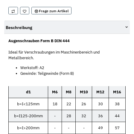
Frage zum Artikel
Beschreibung
Augenschrauben Form B DIN 444
Ideal für Verschraubungen im Maschinenbereich und
Metallbereich.
Werkstoff: A2
Gewinde: Teilgewinde (Form B)
d1
M6
M8
M10
M12
M16
b=I<125mm
18
22
26
30
38
b=I125-200mm
-
28
32
36
44
b=I>200mm
-
-
-
49
57