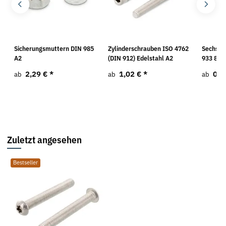
O
Sicherungsmuttern DIN 985
Zylinderschrauben ISO 4762
Sechska
A2
(DIN 912) Edelstahl A2
933 8.8 
2,29 €
*
1,02 €
*
0,0
ab
ab
ab
Zuletzt angesehen
Bestseller