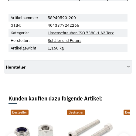
Artikelnummer:
58940590-200
GTIN:
4043377242266
Kategorie:
Linsenschrauben ISO 7380-1 A2 Torx
Hersteller:
Schäfer und Peters
Artikelgewicht:
1,160
kg
Hersteller
Kunden kauften dazu folgende Artikel:
Bestseller
Bestseller
Bestsel