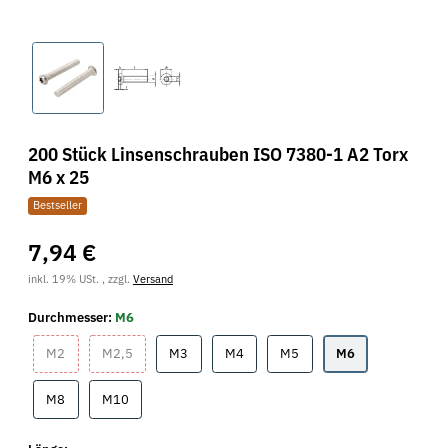
200 Stück Linsenschrauben ISO 7380-1 A2 Torx
M6 x 25
Bestseller
7,94 €
inkl. 19% USt. , zzgl.
Versand
Durchmesser:
M6
M2
M2,5
M3
M4
M5
M6
M2
M2,5
M3
M4
M5
M6
M8
M10
M8
M10