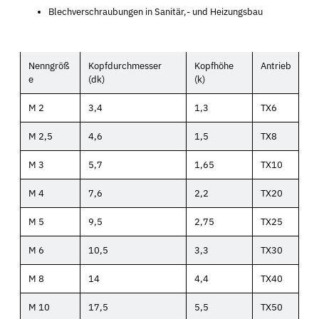
Blechverschraubungen in Sanitär,- und Heizungsbau
Nenngröß
Kopfdurchmesser
Kopfhöhe
Antrieb
e
(dk)
(k)
M 2
3,4
1,3
TX6
M 2,5
4,6
1,5
TX8
M 3
5,7
1,65
TX10
M 4
7,6
2,2
TX20
M 5
9,5
2,75
TX25
M 6
10,5
3,3
TX30
M 8
14
4,4
TX40
M 10
17,5
5,5
TX50