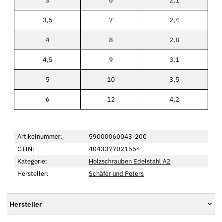
3
6
2,1
3,5
7
2,4
4
8
2,8
4,5
9
3,1
5
10
3,5
6
12
4,2
Artikelnummer:
59000060043-200
GTIN:
4043377021564
Kategorie:
Holzschrauben Edelstahl A2
Hersteller:
Schäfer und Peters
Hersteller